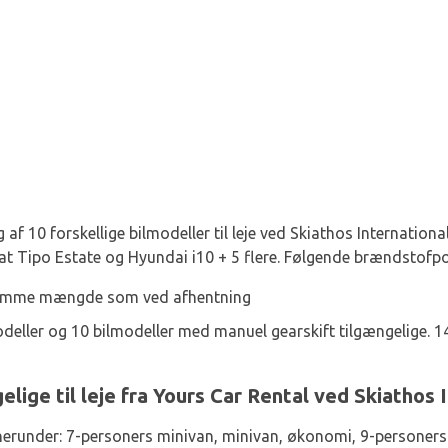
 af 10 forskellige bilmodeller til leje ved Skiathos Internation
iat Tipo Estate og Hyundai i10 + 5 flere. Følgende brændstofpo
samme mængde som ved afhentning
deller og 10 bilmodeller med manuel gearskift tilgængelige. 14
elige til leje fra Yours Car Rental ved Skiathos 
, herunder: 7-personers minivan, minivan, økonomi, 9-personers