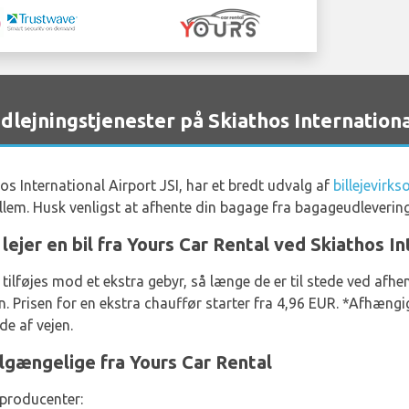
ejningstjenester på Skiathos Internationa
s International Airport JSI, har et bredt udvalg af
billejevirk
lem. Husk venligst at afhente din bagage fra bagageudleverin
 lejer en bil fra Yours Car Rental ved Skiathos I
tilføjes mod et ekstra gebyr, så længe de er til stede ved afh
risen for en ekstra chauffør starter fra 4,96 EUR. *Afhængig a
de af vejen.
ilgængelige fra Yours Car Rental
 producenter: