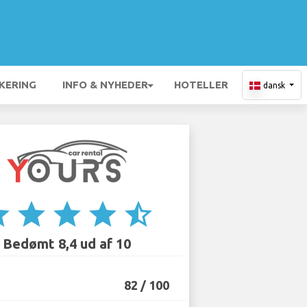
KERING
INFO & NYHEDER
HOTELLER
dansk
ar
star
star
star
star_half
Bedømt 8,4 ud af 10
82 / 100