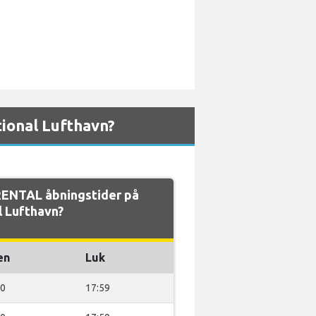
ional Lufthavn?
ENTAL åbningstider på
l Lufthavn?
en
Luk
00
17:59