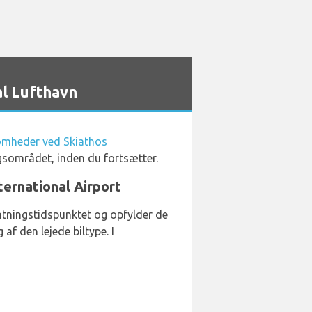
l Lufthavn
somheder ved Skiathos
gsområdet, inden du fortsætter.
nternational Airport
entningstidspunktet og opfylder de
f den lejede biltype. I