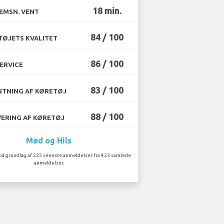
18 min.
EMSN. VENT
84 / 100
ØJETS KVALITET
86 / 100
ERVICE
83 / 100
TNING AF KØRETØJ
88 / 100
ERING AF KØRETØJ
Mød og Hils
på grundlag af 225 seneste anmeldelser fra 423 samlede
anmeldelser.