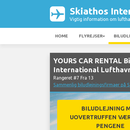
Skiathos Inte
Vigtig information om luftha
HOME
FLYREJSER
BILUDL
YOURS CAR RENTAL Bil
International Lufthav
Rangeret #7 Fra 13
Sammenlig biludlejningsfirmaer på S
BILUDLEJNING 
UOVERTRUFFEN VÆR
PENGENE