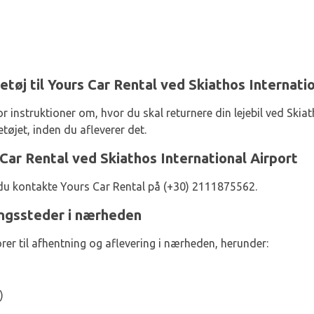
retøj til Yours Car Rental ved Skiathos Internati
 instruktioner om, hvor du skal returnere din lejebil ved Skiat
etøjet, inden du afleverer det.
Car Rental ved Skiathos International Airport
 du kontakte Yours Car Rental på (+30) 2111875562.
ingssteder i nærheden
er til afhentning og aflevering i nærheden, herunder:
)