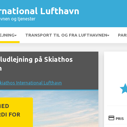
rnational Lufthavn
vnen og tjenester
EJNING
TRANSPORT TIL OG FRA LUFTHAVNEN
PAR
udlejning på Skiathos
n
kiathos International Lufthavn
st
MED
DI FOR
credit_card
PRIS