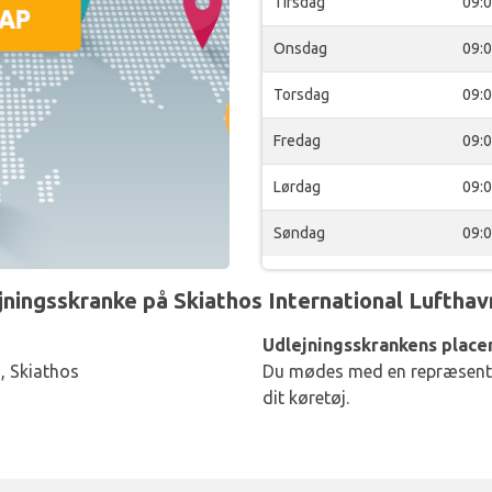
Tirsdag
09:
Onsdag
09:
Torsdag
09:
Fredag
09:
Lørdag
09:
Søndag
09:
ngsskranke på Skiathos International Lufthavn
Udlejningsskrankens placer
 Skiathos
Du mødes med en repræsentan
dit køretøj.