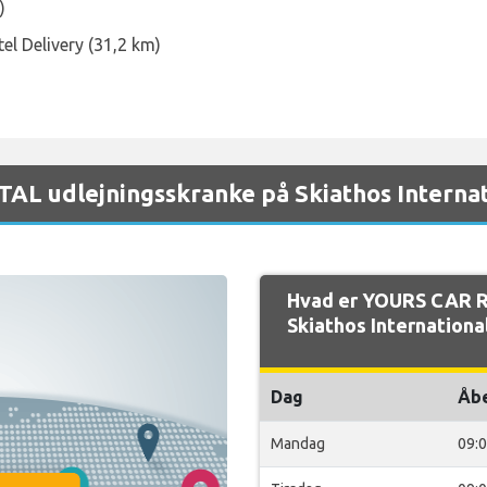
)
tel Delivery (31,2 km)
L udlejningsskranke på Skiathos Internat
Hvad er YOURS CAR R
Skiathos Internationa
Dag
Åb
Mandag
09: