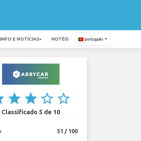
INFO E NOTÍCIAS
HOTÉIS
português
ar
star
star
star_border
star_border
Classificado 5 de 10
51 / 100
O