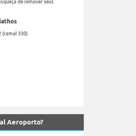
 esqueça de remover seus
iathos
 (ramal 330).
al Aeroporto?