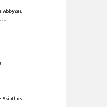
a Abbycar.
car:
s
e Skiathos