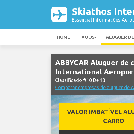
Skiathos Inte
Essencial Informações Aerop
HOME
VOOS
ALUGUER D
ABBYCAR Aluguer de c
International Aeropor
Classificado #10 De 13
Comparar empresas de aluguer de ca
VALOR IMBATÍVEL AL
CARRO