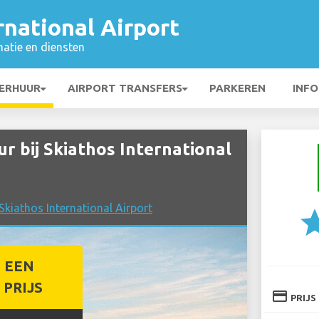
rnational Airport
matie en diensten
ERHUUR
AIRPORT TRANSFERS
PARKEREN
INFO
bij Skiathos International
Skiathos International Airport
st
 EEN
PRIJS
credit_card
PRIJS