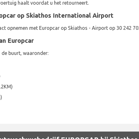
voertuig haalt voordat u het retourneert.
pcar op Skiathos International Airport
act opnemen met Europcar op Skiathos - Airport op 30 242 7
van Europcar
 de buurt, waaronder:
)
1.2KM)
)
)