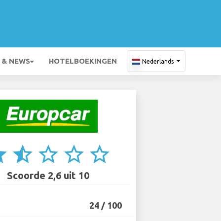
 & NEWS
HOTELBOEKINGEN
Nederlands
ar
star_half
star_border
star_border
star_border
Scoorde 2,6 uit 10
24 / 100