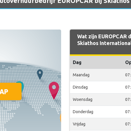
 autoverhuurbedrijf EUROPCAR bij Skiathos 
Wat zijn EUROPCAR de
Skiathos Internationa
Dag
O
Maandag
07
Dinsdag
07
Woensdag
07
Donderdag
07
Vrijdag
07