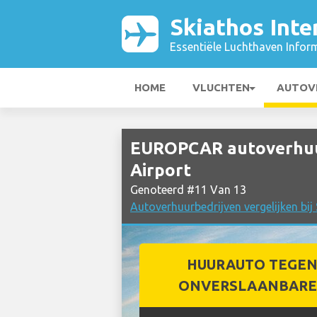
Skiathos Inte
Essentiële Luchthaven Infor
HOME
VLUCHTEN
AUTOV
EUROPCAR autoverhuur 
Airport
Genoteerd #11 Van 13
Autoverhuurbedrijven vergelijken bij 
HUURAUTO TEGEN
ONVERSLAANBARE 