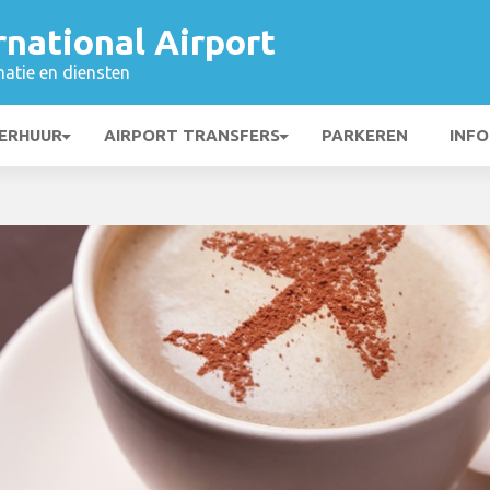
rnational Airport
matie en diensten
ERHUUR
AIRPORT TRANSFERS
PARKEREN
INFO