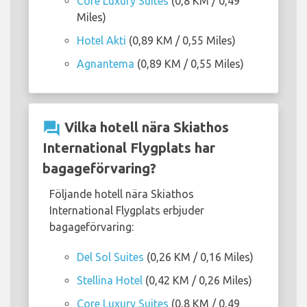
Core Luxury Suites
(0,8 KM / 0,49
Miles)
Hotel Akti
(0,89 KM / 0,55 Miles)
Agnantema
(0,89 KM / 0,55 Miles)
question_answer
Vilka hotell nära Skiathos
International Flygplats har
bagageförvaring?
Följande hotell nära Skiathos
International Flygplats erbjuder
bagageförvaring:
Del Sol Suites
(0,26 KM / 0,16 Miles)
Stellina Hotel
(0,42 KM / 0,26 Miles)
Core Luxury Suites
(0,8 KM / 0,49