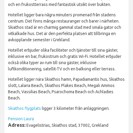
och en frukostterrass med fantastisk utsikt över bukten.
Hotellet ligger bara några minuters promenad från stadens
centrum. Det finns många restauranger och barer i närheten.
Skiathos stad är en charmig gammal stad med smala gator och
vitkalkade hus. Det är den perfekta platsen att tillbringa en
avkopplande semester i Grekland.
Hotellet erbjuder olika faciliteter och tjänster till sina gäster,
inklusive en bar, frukostrum och gratis Wi-Fi. Hotellet erbjuder
också olika typer av rum till sina gäster, inklusive
luftkonditionering, satellit-TV och en balkong eller terrass.
Hotellet ligger nära Skiathos hamn, Papadiamantis hus, Skiathos
slott, Lalaria Beach, Skiathos Plakes Beach, Megali Ammos
Beach, Vassilias Beach, Psarochoma Beach och Achladies
Beach.
Skiathos flygplats
ligger 3 kilometer från anläggningen.
Pension Laura
Adress:
Εvagelistrias, Skiathos stad, 37002, Grekland