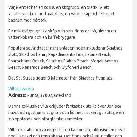
Varje enhet har en soffa, en sittgrupp, en platt-TV, ett
välutrustat kök med matplats, en värdeskåp och ett eget
badrum med hårtork.
En mikrovågsugn, kylskåp och spis finns också, liksom en
vattenkokare och en kaffebryggare.
Populära sevärdheter nära anläggningen inkluderar Skiathos
slott, Skiathos hamn, Papadiamantis hus, Lalaria Beach,
Psarochoma Beach, Skiathos Plakes Beach, Megali Ammos
Beach, Xanemos Beach och Glyfoneri Beach.
Del Sol Suites ligger 3 kilometer från Skiathos flygplats.
Villa Lazareta
Adress:
Punta, 37002, Grekland
Denna exklusiva villa erbjuder fantastisk utsikt över Joniska
havet och gott om integritet och kommer säkerligen att ge en
avkopplande och oförglömlig semester.
Villan har alla bekvämligheter du kan önska, inklusive en privat
pool, jacuzzi och tennisbana. Det finns också ett rymligt och