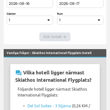
Vanliga frågor - Skiathos International Flygplats hotell
question_answer
Vilka hotell ligger närmast
Skiathos International Flygplats?
Följande hotell ligger närmast Skiathos
International Flygplats:
Del Sol Suites - 3 Stjärna
(0,26 KM /