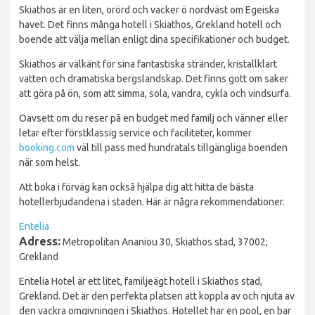
Skiathos är en liten, orörd och vacker ö nordväst om Egeiska
havet. Det finns många hotell i Skiathos, Grekland hotell och
boende att välja mellan enligt dina specifikationer och budget.
Skiathos är välkänt för sina fantastiska stränder, kristallklart
vatten och dramatiska bergslandskap. Det finns gott om saker
att göra på ön, som att simma, sola, vandra, cykla och vindsurfa.
Oavsett om du reser på en budget med familj och vänner eller
letar efter förstklassig service och faciliteter, kommer
booking.com
väl till pass med hundratals tillgängliga boenden
när som helst.
Att boka i förväg kan också hjälpa dig att hitta de bästa
hotellerbjudandena i staden. Här är några rekommendationer.
Entelia
Adress:
Metropolitan Ananiou 30, Skiathos stad, 37002,
Grekland
Entelia Hotel är ett litet, familjeägt hotell i Skiathos stad,
Grekland. Det är den perfekta platsen att koppla av och njuta av
den vackra omgivningen i Skiathos. Hotellet har en pool, en bar