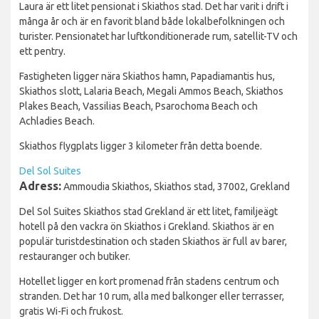
Laura är ett litet pensionat i Skiathos stad. Det har varit i drift i
många år och är en favorit bland både lokalbefolkningen och
turister. Pensionatet har luftkonditionerade rum, satellit-TV och
ett pentry.
Fastigheten ligger nära Skiathos hamn, Papadiamantis hus,
Skiathos slott, Lalaria Beach, Megali Ammos Beach, Skiathos
Plakes Beach, Vassilias Beach, Psarochoma Beach och
Achladies Beach.
Skiathos flygplats ligger 3 kilometer från detta boende.
Del Sol Suites
Adress:
Ammoudia Skiathos, Skiathos stad, 37002, Grekland
Del Sol Suites Skiathos stad Grekland är ett litet, familjeägt
hotell på den vackra ön Skiathos i Grekland. Skiathos är en
populär turistdestination och staden Skiathos är full av barer,
restauranger och butiker.
Hotellet ligger en kort promenad från stadens centrum och
stranden. Det har 10 rum, alla med balkonger eller terrasser,
gratis Wi-Fi och frukost.