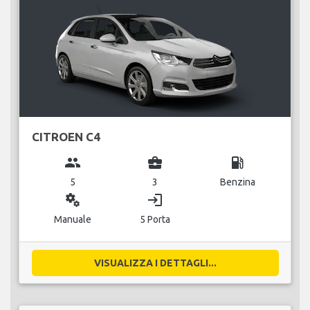
CITROEN C4
group
business_center
local_gas_station
5
3
Benzina
miscellaneous_services
login
Manuale
5 Porta
VISUALIZZA I DETTAGLI...