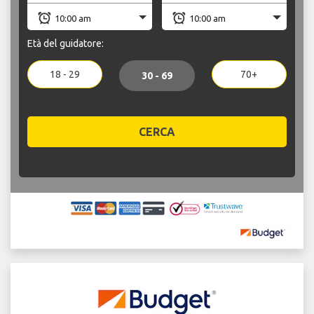
Età del guidatore:
18 - 29
70+
30 - 69
CERCA