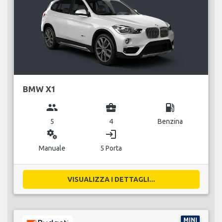
BMW X1
group
business_center
local_gas_station
5
4
Benzina
miscellaneous_services
login
Manuale
5 Porta
VISUALIZZA I DETTAGLI...
MINI