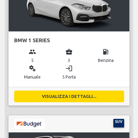
BMW 1 SERIES
group
business_center
local_gas_station
5
3
Benzina
miscellaneous_services
login
Manuale
5 Porta
VISUALIZZA I DETTAGLI...
SUV