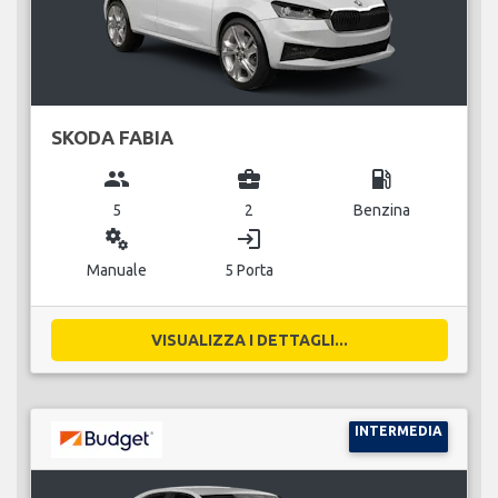
SKODA FABIA
group
business_center
local_gas_station
5
2
Benzina
miscellaneous_services
login
Manuale
5 Porta
VISUALIZZA I DETTAGLI...
INTERMEDIA