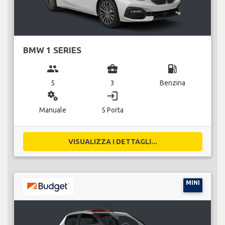
BMW 1 SERIES
group
business_center
local_gas_station
5
3
Benzina
miscellaneous_services
login
Manuale
5 Porta
VISUALIZZA I DETTAGLI...
MINI