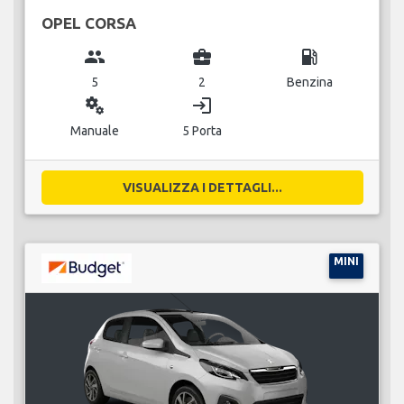
OPEL CORSA
group
business_center
local_gas_station
5
2
Benzina
miscellaneous_services
login
Manuale
5 Porta
VISUALIZZA I DETTAGLI...
MINI