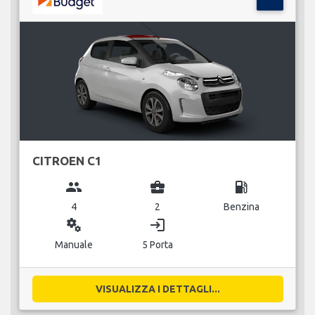
CITROEN C1
group
business_center
local_gas_station
4
2
Benzina
miscellaneous_services
login
Manuale
5 Porta
VISUALIZZA I DETTAGLI...