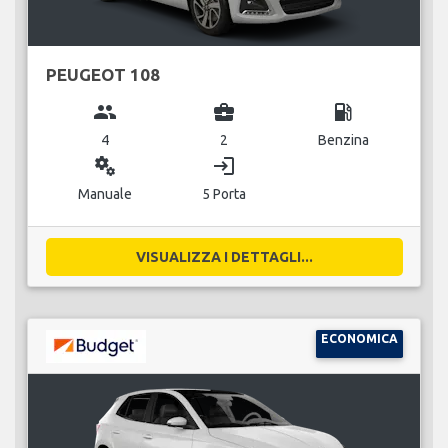
PEUGEOT 108
group
business_center
local_gas_station
4
2
Benzina
miscellaneous_services
login
Manuale
5 Porta
VISUALIZZA I DETTAGLI...
ECONOMICA