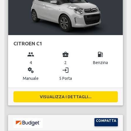
CITROEN C1
group
business_center
local_gas_station
4
2
Benzina
miscellaneous_services
login
Manuale
5 Porta
VISUALIZZA I DETTAGLI...
COMPATTA