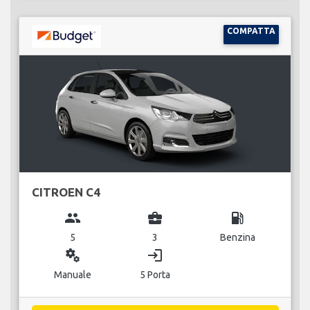
COMPATTA
CITROEN C4
group
business_center
local_gas_station
5
3
Benzina
miscellaneous_services
login
Manuale
5 Porta