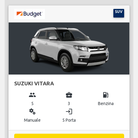
SUV
SUZUKI VITARA
group
business_center
local_gas_station
5
3
Benzina
miscellaneous_services
login
Manuale
5 Porta