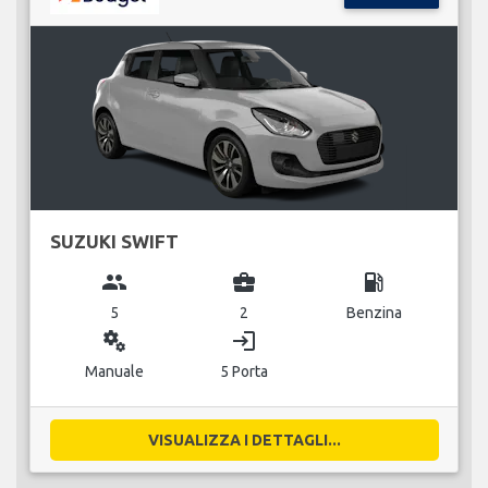
SUZUKI SWIFT
group
business_center
local_gas_station
5
2
Benzina
miscellaneous_services
login
Manuale
5 Porta
VISUALIZZA I DETTAGLI...