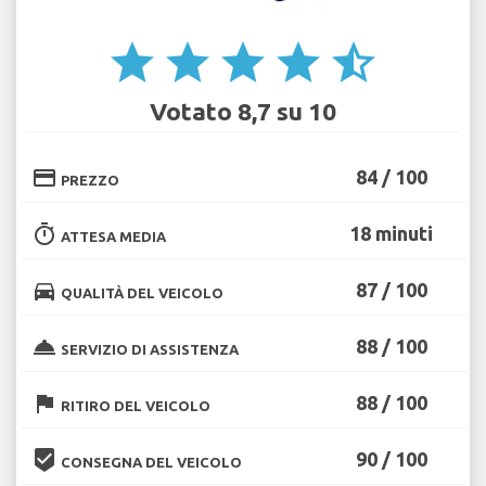
star
star
star
star
star_half
Votato 8,7 su 10
credit_card
84 / 100
PREZZO
timer
18 minuti
ATTESA MEDIA
directions_car
87 / 100
QUALITÀ DEL VEICOLO
room_service
88 / 100
SERVIZIO DI ASSISTENZA
flag
88 / 100
RITIRO DEL VEICOLO
beenhere
90 / 100
CONSEGNA DEL VEICOLO