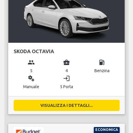
SKODA OCTAVIA
group
business_center
local_gas_station
5
4
Benzina
miscellaneous_services
login
Manuale
5 Porta
VISUALIZZA I DETTAGLI...
ECONOMICA