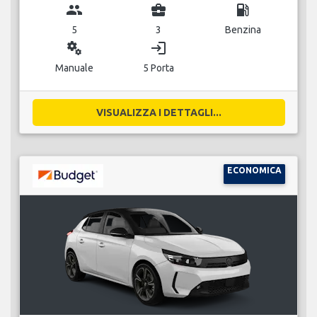
group
business_center
local_gas_station
5
3
Benzina
miscellaneous_services
login
Manuale
5 Porta
VISUALIZZA I DETTAGLI...
ECONOMICA