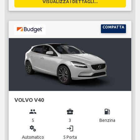
VISUALIZZA I DETTAGLI...
COMPATTA
VOLVO V40
group
business_center
local_gas_station
5
3
Benzina
miscellaneous_services
login
Automatico
5 Porta