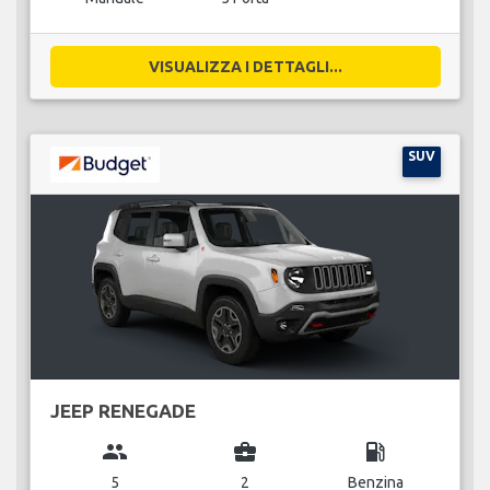
VISUALIZZA I DETTAGLI...
SUV
JEEP RENEGADE
group
business_center
local_gas_station
5
2
Benzina