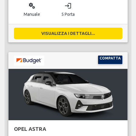
miscellaneous_services
login
Manuale
5 Porta
VISUALIZZA I DETTAGLI...
COMPATTA
OPEL ASTRA