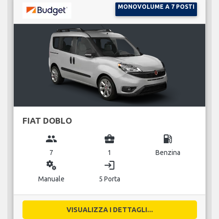
MONOVOLUME A 7 POSTI
FIAT DOBLO
group
business_center
local_gas_station
7
1
Benzina
miscellaneous_services
login
Manuale
5 Porta
VISUALIZZA I DETTAGLI...