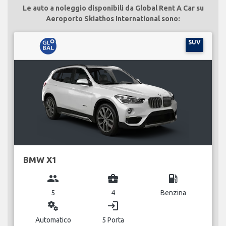
Le auto a noleggio disponibili da Global Rent A Car su
Aeroporto Skiathos International sono:
SUV
BMW X1
group
business_center
local_gas_station
5
4
Benzina
miscellaneous_services
login
Automatico
5 Porta