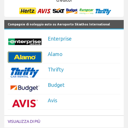
credito!
Compagnie di noleggio auto su Aeroporto Skiathos International
Enterprise
Alamo
Thrifty
Budget
Avis
VISUALIZZA DI PIÙ