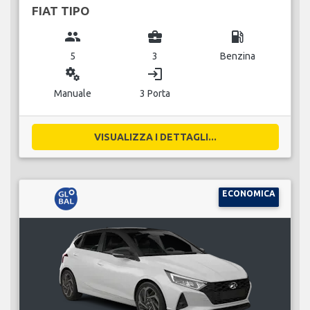
FIAT TIPO
group
business_center
local_gas_station
5
3
Benzina
miscellaneous_services
login
Manuale
3 Porta
VISUALIZZA I DETTAGLI...
ECONOMICA