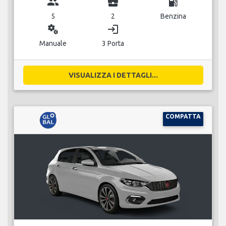
group
business_center
local_gas_station
5
2
Benzina
miscellaneous_services
login
Manuale
3 Porta
VISUALIZZA I DETTAGLI...
COMPATTA