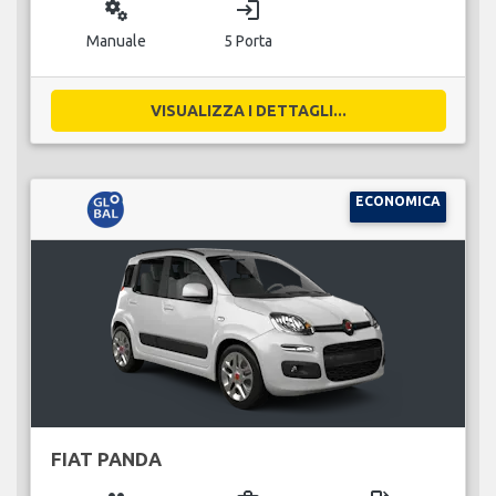
miscellaneous_services
login
Manuale
5 Porta
VISUALIZZA I DETTAGLI...
ECONOMICA
FIAT PANDA