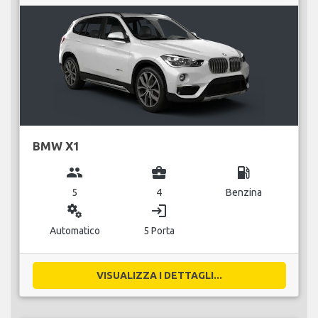
BMW X1
group
business_center
local_gas_station
5
4
Benzina
miscellaneous_services
login
Automatico
5 Porta
VISUALIZZA I DETTAGLI...