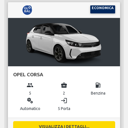
ECONOMICA
OPEL CORSA
group
business_center
local_gas_station
5
2
Benzina
miscellaneous_services
login
Automatico
5 Porta
VISUALIZZA I DETTAGLI...