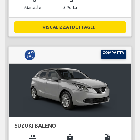
Manuale
5 Porta
VISUALIZZA I DETTAGLI...
COMPATTA
SUZUKI BALENO
group
business_center
local_gas_station