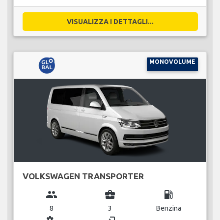
VISUALIZZA I DETTAGLI...
MONOVOLUME
VOLKSWAGEN TRANSPORTER
group
business_center
local_gas_station
8
3
Benzina