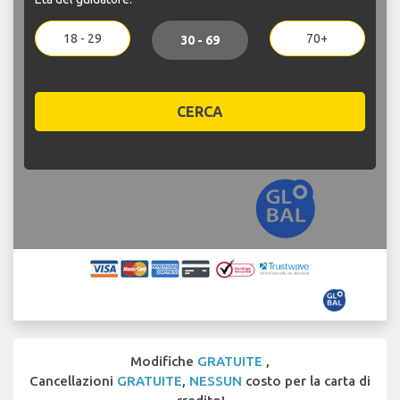
18 - 29
70+
30 - 69
CERCA
Modifiche
GRATUITE
,
Cancellazioni
GRATUITE
,
NESSUN
costo per la carta di