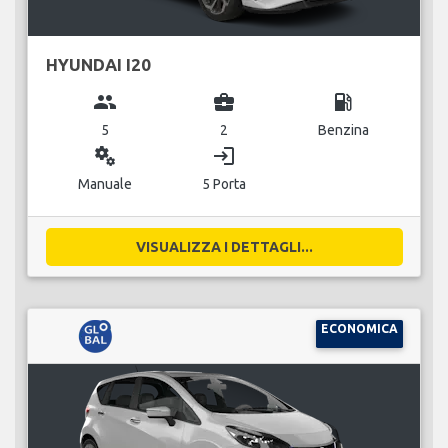
HYUNDAI I20
group
business_center
local_gas_station
5
2
Benzina
miscellaneous_services
login
Manuale
5 Porta
VISUALIZZA I DETTAGLI...
ECONOMICA