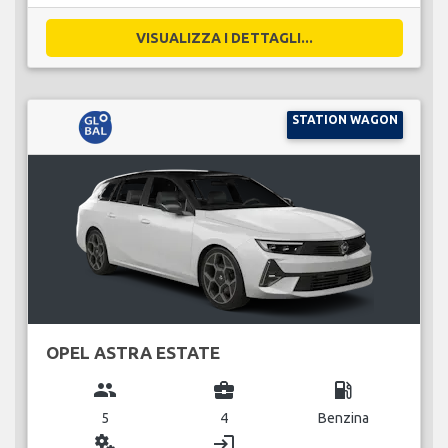
VISUALIZZA I DETTAGLI...
STATION WAGON
OPEL ASTRA ESTATE
group
business_center
local_gas_station
5
4
Benzina
miscellaneous_services
login