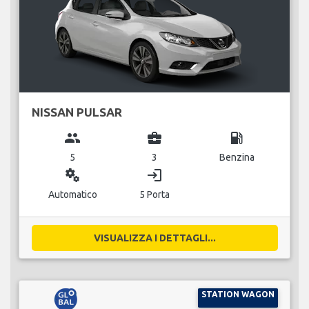
NISSAN PULSAR
group
business_center
local_gas_station
5
3
Benzina
miscellaneous_services
login
Automatico
5 Porta
VISUALIZZA I DETTAGLI...
STATION WAGON