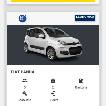
ECONOMICA
FIAT PANDA
group
business_center
local_gas_station
5
2
Benzina
miscellaneous_services
login
Manuale
3 Porta