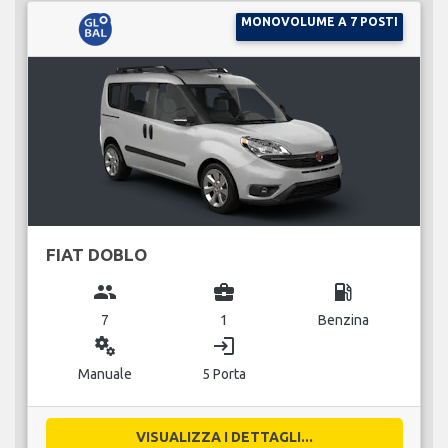
MONOVOLUME A 7 POSTI
FIAT DOBLO
group
business_center
local_gas_station
7
1
Benzina
miscellaneous_services
login
Manuale
5 Porta
VISUALIZZA I DETTAGLI...