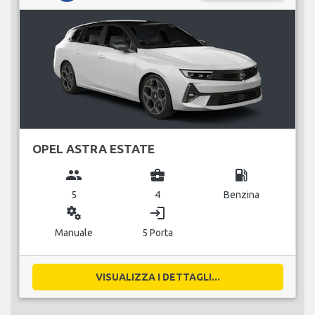
OPEL ASTRA ESTATE
group
business_center
local_gas_station
5
4
Benzina
miscellaneous_services
login
Manuale
5 Porta
VISUALIZZA I DETTAGLI...