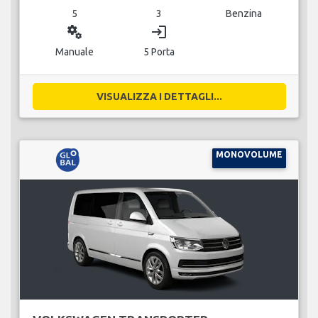
5
3
Benzina
miscellaneous_services
login
Manuale
5 Porta
VISUALIZZA I DETTAGLI...
MONOVOLUME