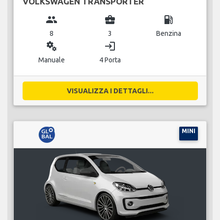
VOLKSWAGEN TRANSPORTER
group
business_center
local_gas_station
8
3
Benzina
miscellaneous_services
login
Manuale
4 Porta
VISUALIZZA I DETTAGLI...
MINI