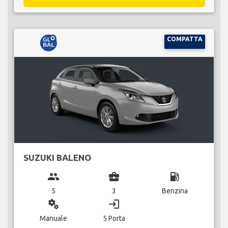
COMPATTA
SUZUKI BALENO
group
business_center
local_gas_station
5
3
Benzina
miscellaneous_services
login
Manuale
5 Porta