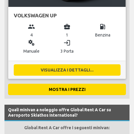
VOLKSWAGEN UP
group
business_center
local_gas_station
4
1
Benzina
miscellaneous_services
login
Manuale
3 Porta
VISUALIZZA I DETTAGLI...
MOSTRA I PREZZI
Quali minivan a noleggio offre Global Rent A Car su
Aeroporto Skiathos International?
Global Rent A Car offre i seguenti minivan: