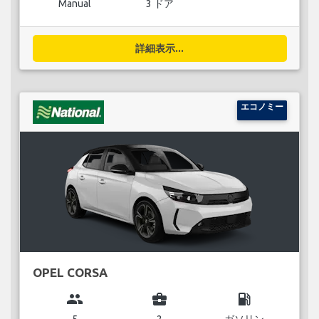
Manual
3 ドア
詳細表示...
エコノミー
OPEL CORSA
group
business_center
local_gas_station
5
2
ガソリン