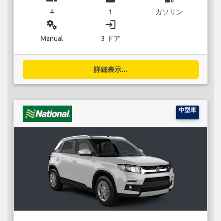
4
1
ガソリン
miscellaneous_services
login
Manual
3 ドア
詳細表示...
中型車