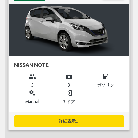
NISSAN NOTE
group
business_center
local_gas_station
5
3
ガソリン
miscellaneous_services
login
Manual
3 ドア
詳細表示...