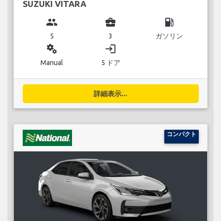
SUZUKI VITARA
group
business_center
local_gas_station
5
3
ガソリン
miscellaneous_services
login
Manual
5 ドア
詳細表示...
コンパクト