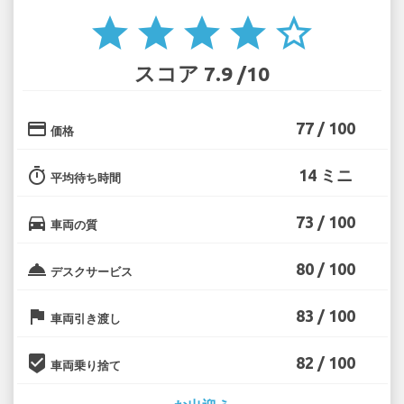
star
star
star
star
star_border
スコア 7.9 /10
credit_card
77 / 100
価格
timer
14 ミニ
平均待ち時間
directions_car
73 / 100
車両の質
room_service
80 / 100
デスクサービス
flag
83 / 100
車両引き渡し
beenhere
82 / 100
車両乗り捨て