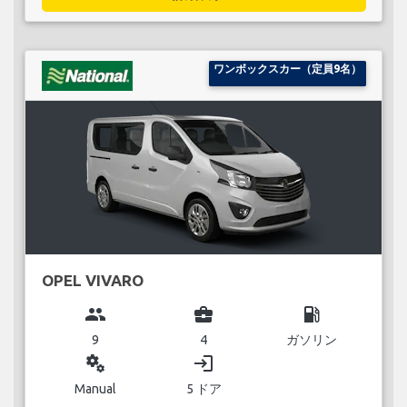
ワンボックスカー（定員9名）
OPEL VIVARO
group
business_center
local_gas_station
9
4
ガソリン
miscellaneous_services
login
Manual
5 ドア