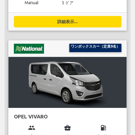
Manual
5 ドア
詳細表示...
ワンボックスカー（定員9名）
OPEL VIVARO
group
business_center
local_gas_station