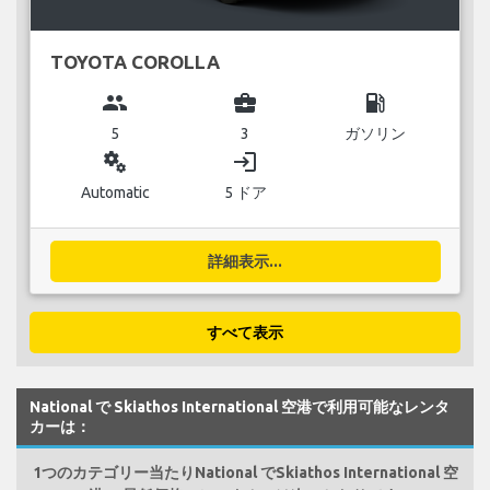
TOYOTA COROLLA
group
business_center
local_gas_station
5
3
ガソリン
miscellaneous_services
login
Automatic
5 ドア
詳細表示...
すべて表示
National で Skiathos International 空港で利用可能なレンタ
カーは：
1つのカテゴリー当たりNational でSkiathos International 空