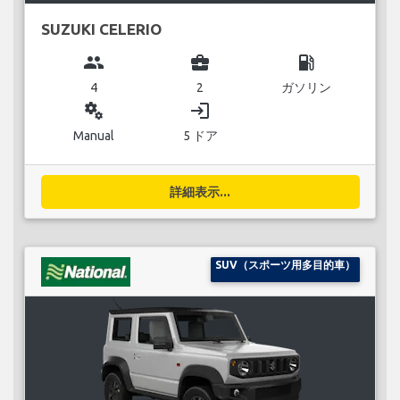
SUZUKI CELERIO
group
business_center
local_gas_station
4
2
ガソリン
miscellaneous_services
login
Manual
5 ドア
詳細表示...
SUV（スポーツ用多目的車）