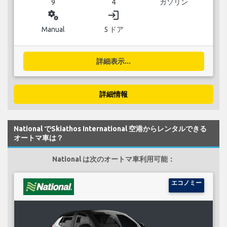
9
4
ガソリン
miscellaneous_services
login
Manual
5 ドア
詳細表示...
詳細情報
National でSkiathos International 空港からレンタルできる
オートマ車は？
National は次のオートマ車利用可能：
エコノミー