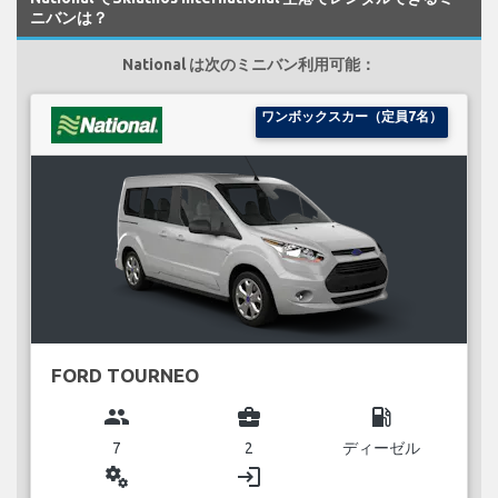
ニバンは？
National は次のミニバン利用可能：
ワンボックスカー（定員7名）
FORD TOURNEO
group
business_center
local_gas_station
7
2
ディーゼル
miscellaneous_services
login