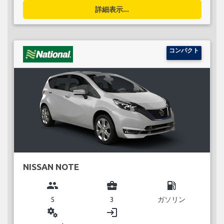
詳細表示...
コンパクト
NISSAN NOTE
group
business_center
local_gas_station
5
3
ガソリン
miscellaneous_services
login