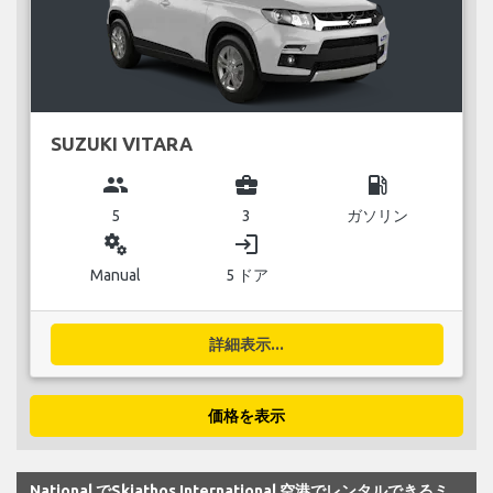
SUZUKI VITARA
group
business_center
local_gas_station
5
3
ガソリン
miscellaneous_services
login
Manual
5 ドア
詳細表示...
価格を表示
National でSkiathos International 空港でレンタルできるミ