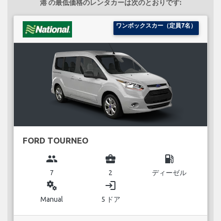
港 の最低価格のレンタカーは次のとおりです:
ワンボックスカー（定員7名）
FORD TOURNEO
group
business_center
local_gas_station
7
2
ディーゼル
miscellaneous_services
login
Manual
5 ドア