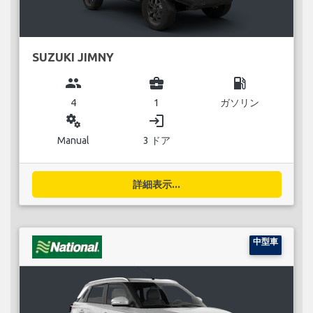
SUZUKI JIMNY
group
business_center
local_gas_station
4
1
ガソリン
miscellaneous_services
login
Manual
3 ドア
詳細表示...
中型車