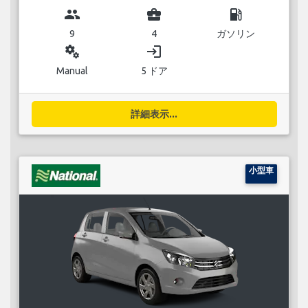
group
business_center
local_gas_station
9
4
ガソリン
miscellaneous_services
login
Manual
5 ドア
詳細表示...
小型車