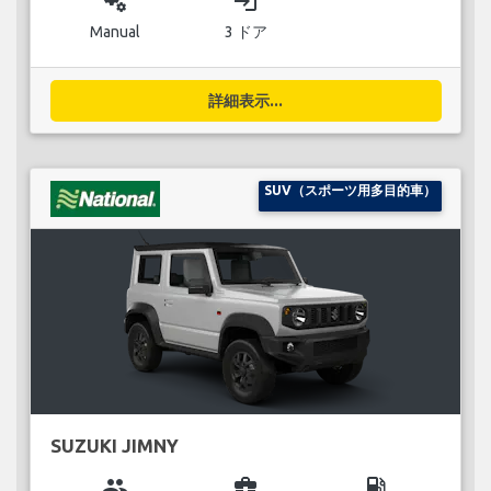
miscellaneous_services
login
Manual
3 ドア
詳細表示...
SUV（スポーツ用多目的車）
SUZUKI JIMNY
group
business_center
local_gas_station