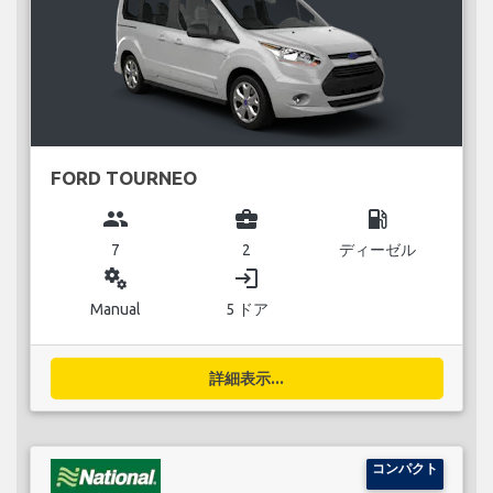
FORD TOURNEO
group
business_center
local_gas_station
7
2
ディーゼル
miscellaneous_services
login
Manual
5 ドア
詳細表示...
コンパクト