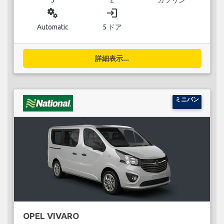
miscellaneous_services
login
Automatic
5 ドア
詳細表示...
ミニバン
OPEL VIVARO