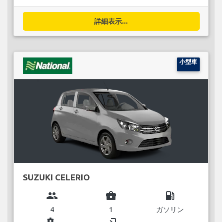
詳細表示...
小型車
SUZUKI CELERIO
group
business_center
local_gas_station
4
1
ガソリン