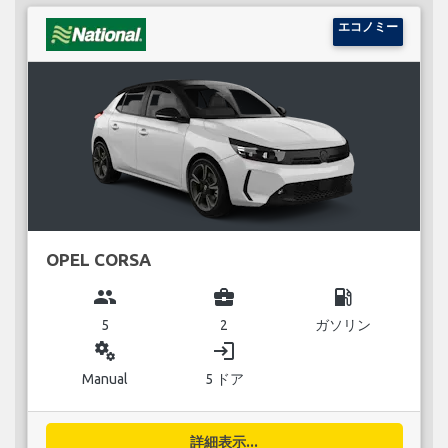
エコノミー
OPEL CORSA
group
business_center
local_gas_station
5
2
ガソリン
miscellaneous_services
login
Manual
5 ドア
詳細表示...