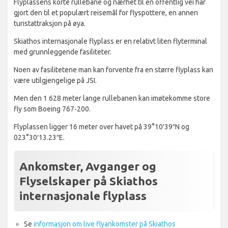
Flyplassens korte rullebane og nærhet til en offentlig vei har
gjort den til et populært reisemål for flyspottere, en annen
turistattraksjon på øya.
Skiathos internasjonale flyplass er en relativt liten flyterminal
med grunnleggende fasiliteter.
Noen av fasilitetene man kan forvente fra en større flyplass kan
være utilgjengelige på JSI.
Men den 1 628 meter lange rullebanen kan imøtekomme store
fly som Boeing 767-200.
Flyplassen ligger 16 meter over havet på 39°10′39″N og
023°30′13.23″E.
Ankomster, Avganger og
Flyselskaper på Skiathos
internasjonale flyplass
Se
informasjon om live flyankomster på Skiathos