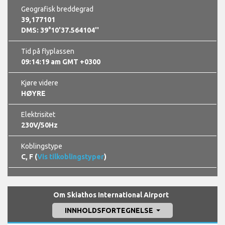
Geografisk breddegrad
39,177101
DMS: 39°10'37.564104''
Tid på flyplassen
09:14:21 am GMT +0300
Kjøre videre
HØYRE
Elektrisitet
230V/50Hz
Koblingstype
C, F (
Vis tilkoblingstyper
)
Om Skiathos International Airport
INNHOLDSFORTEGNELSE