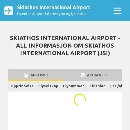
Skiathos International Airport
Essential Airport Informasjon og tjenester
SKIATHOS INTERNATIONAL AIRPORT -
ALL INFORMASJON OM SKIATHOS
INTERNATIONAL AIRPORT (JSI)
ANKOMST
AVGANGER
Opprinnelse
Flyselskap
Flynummer.
Tidsplan
Est./aktue
...