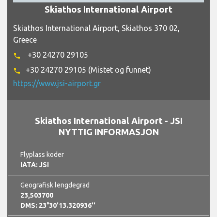
Skiathos International Airport
Skiathos International Airport, Skiathos 370 02,
Greece
+30 24270 29105
phone
+30 24270 29105 (Mistet og funnet)
phone
https://www.jsi-airport.gr
Skiathos International Airport - JSI
NYTTIG INFORMASJON
Flyplass koder
IATA: JSI
Geografisk lengdegrad
23,503700
DMS: 23°30'13.320936''