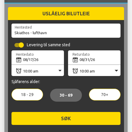
USLÅELIG BILUTLEIE
Hentested
Levering til samme sted
Hentedato
Returdato
Sjåførens alder:
18 - 29
70+
30 - 69
SØK