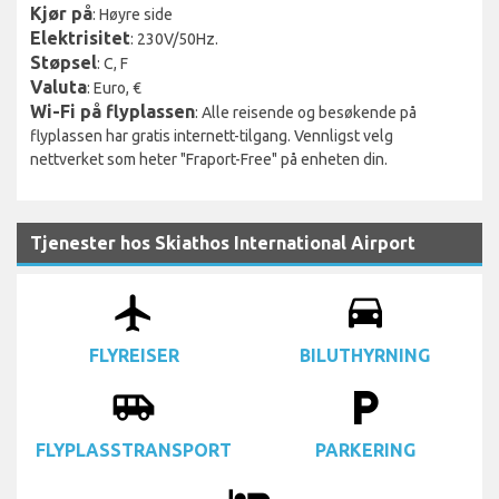
Kjør på
: Høyre side
Elektrisitet
: 230V/50Hz.
Støpsel
: C, F
Valuta
: Euro, €
Wi-Fi på flyplassen
: Alle reisende og besøkende på
flyplassen har gratis internett-tilgang. Vennligst velg
nettverket som heter "Fraport-Free" på enheten din.
Tjenester hos Skiathos International Airport
airplanemode_active
drive_eta
FLYREISER
BILUTHYRNING
airport_shuttle
local_parking
FLYPLASSTRANSPORT
PARKERING