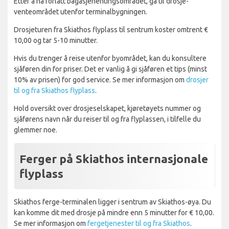
Etter å ha forlatt bagasjehentingsområdet, gå til drosje-
venteområdet utenfor terminalbygningen.
Drosjeturen fra Skiathos flyplass til sentrum koster omtrent €
10,00 og tar 5-10 minutter.
Hvis du trenger å reise utenfor byområdet, kan du konsultere
sjåføren din for priser. Det er vanlig å gi sjåføren et tips (minst
10% av prisen) for god service. Se mer informasjon om
drosjer
til og fra Skiathos flyplass
.
Hold oversikt over drosjeselskapet, kjøretøyets nummer og
sjåførens navn når du reiser til og fra flyplassen, i tilfelle du
glemmer noe.
Ferger på Skiathos internasjonale
flyplass
Skiathos ferge-terminalen ligger i sentrum av Skiathos-øya. Du
kan komme dit med drosje på mindre enn 5 minutter for € 10,00.
Se mer informasjon om
fergetjenester til og fra Skiathos
.