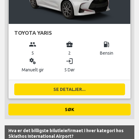
TOYOTA YARIS
group
business_center
local_gas_station
5
2
Bensin
miscellaneous_services
login
Manuelt gir
5 Dør
SE DETALJER...
SØK
Hva er det billigste bilutleiefirmaet i hver kategori hos
Skiathos International Airport?