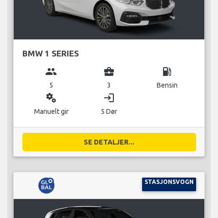
BMW 1 SERIES
group
business_center
local_gas_station
5
3
Bensin
miscellaneous_services
login
Manuelt gir
5 Dør
SE DETALJER...
STASJONSVOGN