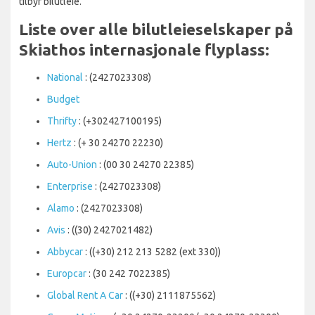
tilbyr bilutleie.
Liste over alle bilutleieselskaper på
Skiathos internasjonale flyplass:
National
: (2427023308)
Budget
Thrifty
: (+302427100195)
Hertz
: (+ 30 24270 22230)
Auto-Union
: (00 30 24270 22385)
Enterprise
: (2427023308)
Alamo
: (2427023308)
Avis
: ((30) 2427021482)
Abbycar
: ((+30) 212 213 5282 (ext 330))
Europcar
: (30 242 7022385)
Global Rent A Car
: ((+30) 2111875562)