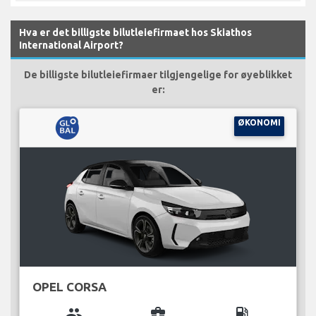
Hva er det billigste bilutleiefirmaet hos Skiathos
International Airport?
De billigste bilutleiefirmaer tilgjengelige for øyeblikket
er:
ØKONOMI
OPEL CORSA
group
business_center
local_gas_station