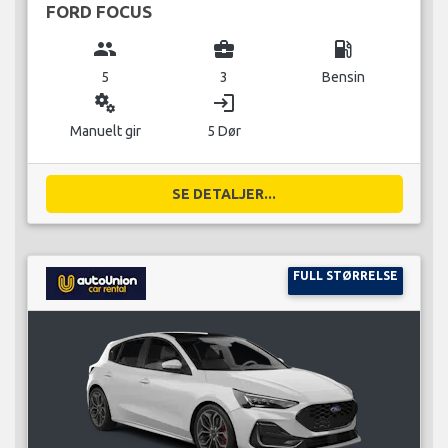
FORD FOCUS
group
business_center
local_gas_station
5
3
Bensin
miscellaneous_services
login
Manuelt gir
5 Dør
SE DETALJER...
FULL STØRRELSE