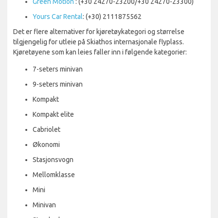
Green Motion
: (+30 24270-23200/+30 24270-23300)
Yours Car Rental
: (+30) 2111875562
Det er flere alternativer for kjøretøykategori og størrelse
tilgjengelig for utleie på Skiathos internasjonale flyplass.
Kjøretøyene som kan leies faller inn i følgende kategorier:
7-seters minivan
9-seters minivan
Kompakt
Kompakt elite
Cabriolet
Økonomi
Stasjonsvogn
Mellomklasse
Mini
Minivan