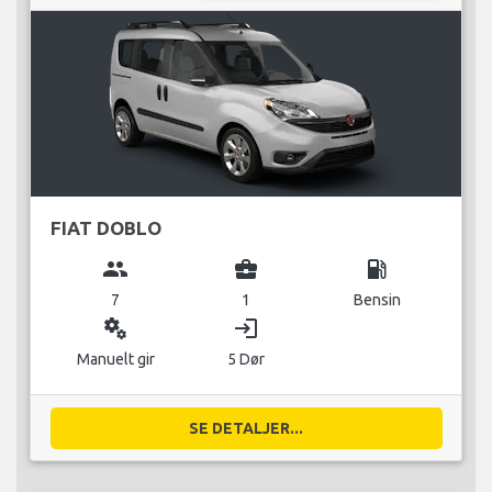
FIAT DOBLO
group
business_center
local_gas_station
7
1
Bensin
miscellaneous_services
login
Manuelt gir
5 Dør
SE DETALJER...