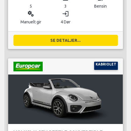
5
3
Bensin
miscellaneous_services
login
Manuelt gir
4 Dør
SE DETALJER...
KABRIOLET