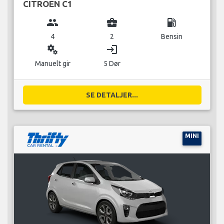
CITROEN C1
group
business_center
local_gas_station
4
2
Bensin
miscellaneous_services
login
Manuelt gir
5 Dør
SE DETALJER...
MINI