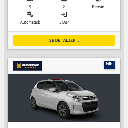
5
2
Bensin
miscellaneous_services
login
Automatisk
5 Dør
SE DETALJER...
MINI