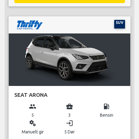
SUV
SEAT ARONA
group
business_center
local_gas_station
5
3
Bensin
miscellaneous_services
login
Manuelt gir
5 Dør