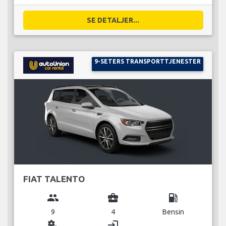
SE DETALJER...
9-SETERS TRANSPORTTJENESTER
FIAT TALENTO
group
business_center
local_gas_station
9
4
Bensin
miscellaneous_services
login