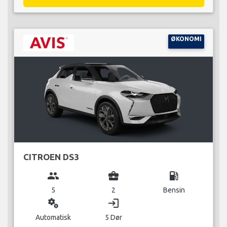
ØKONOMI
CITROEN DS3
group
business_center
local_gas_station
5
2
Bensin
miscellaneous_services
login
Automatisk
5 Dør