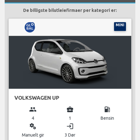
De billigste bilutleiefirmaer per kategori er:
MINI
VOLKSWAGEN UP
group
business_center
local_gas_station
4
1
Bensin
miscellaneous_services
login
Manuelt gir
3 Dør