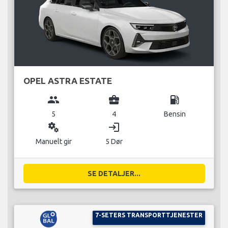
OPEL ASTRA ESTATE
group
business_center
local_gas_station
5
4
Bensin
miscellaneous_services
login
Manuelt gir
5 Dør
SE DETALJER...
7-SETERS TRANSPORTTJENESTER