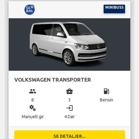
MINIBUSS
VOLKSWAGEN TRANSPORTER
group
business_center
local_gas_station
8
3
Bensin
miscellaneous_services
login
Manuelt gir
4 Dør
SE DETALJER...