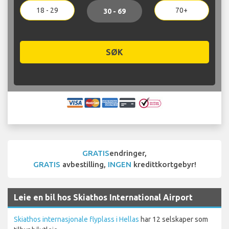
18 - 29
70+
30 - 69
SØK
GRATIS
endringer,
GRATIS
avbestilling,
INGEN
kredittkortgebyr!
Leie en bil hos Skiathos International Airport
Skiathos internasjonale flyplass i Hellas
har 12 selskaper som