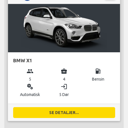
BMW X1
group
business_center
local_gas_station
5
4
Bensin
miscellaneous_services
login
Automatisk
5 Dør
SE DETALJER...