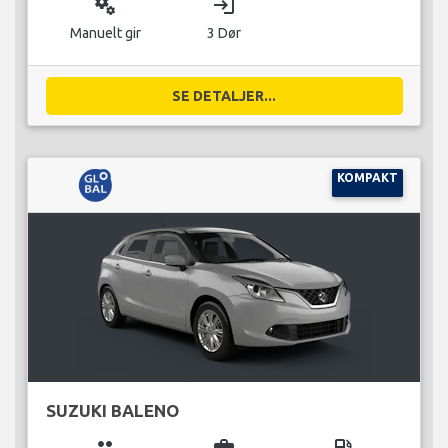
miscellaneous_services
login
Manuelt gir
3 Dør
SE DETALJER...
KOMPAKT
SUZUKI BALENO
group
business_center
local_gas_station