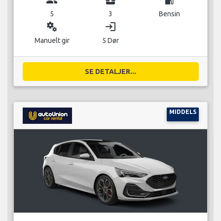
5
3
Bensin
miscellaneous_services
login
Manuelt gir
5 Dør
SE DETALJER...
MIDDELS