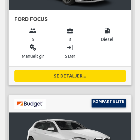
FORD FOCUS
group
business_center
local_gas_station
5
3
Diesel
miscellaneous_services
login
Manuelt gir
5 Dør
SE DETALJER...
KOMPAKT ELITE