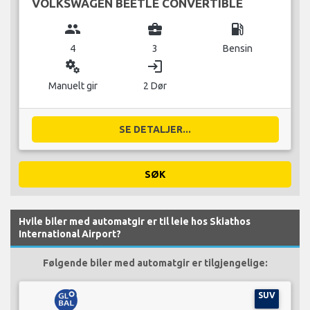
VOLKSWAGEN BEETLE CONVERTIBLE
group
business_center
local_gas_station
4
3
Bensin
miscellaneous_services
login
Manuelt gir
2 Dør
SE DETALJER...
SØK
Hvile biler med automatgir er til leie hos Skiathos
International Airport?
Følgende biler med automatgir er tilgjengelige:
SUV