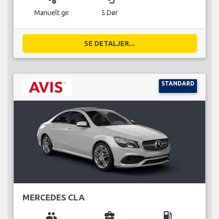
Manuelt gir
5 Dør
SE DETALJER...
STANDARD
MERCEDES CLA
group
business_center
local_gas_station