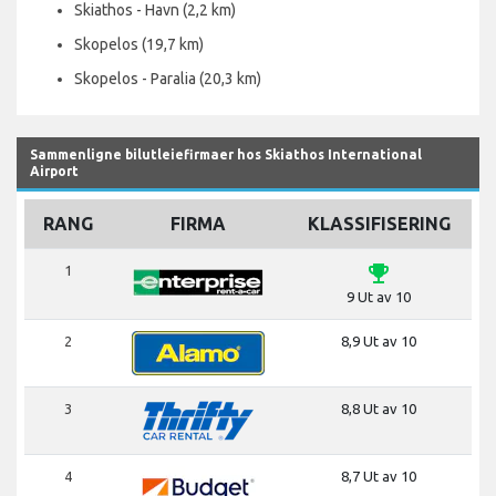
Skiathos - Havn (2,2 km)
Skopelos (19,7 km)
Skopelos - Paralia (20,3 km)
Sammenligne bilutleiefirmaer hos Skiathos International
Airport
RANG
FIRMA
KLASSIFISERING
emoji_events
1
9 Ut av 10
2
8,9 Ut av 10
3
8,8 Ut av 10
4
8,7 Ut av 10