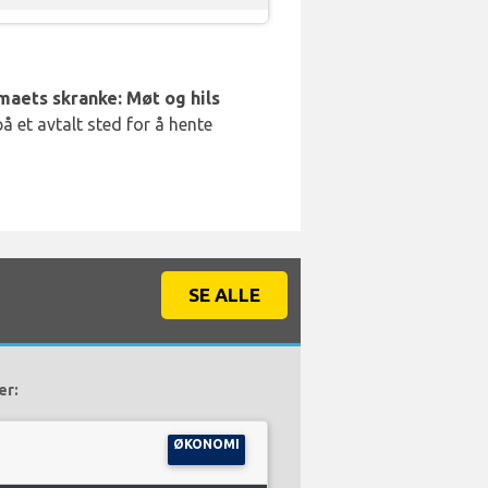
rmaets skranke: Møt og hils
å et avtalt sted for å hente
SE ALLE
er:
ØKONOMI