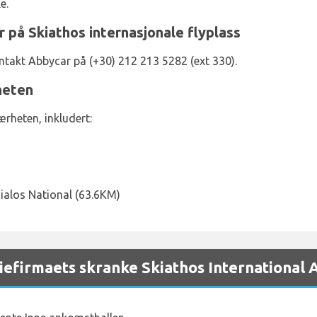
e.
på Skiathos internasjonale flyplass
ntakt Abbycar på (+30) 212 213 5282 (ext 330).
heten
rheten, inkludert:
)
hialos National (63.6KM)
efirmaets skranke Skiathos International 