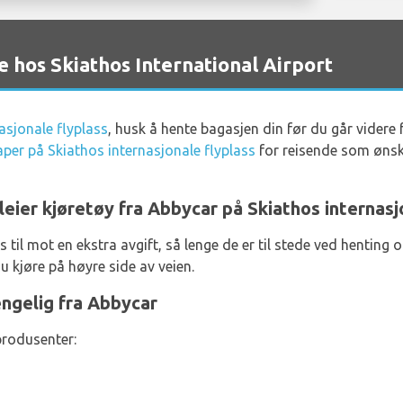
 hos Skiathos International Airport
asjonale flyplass
, husk å hente bagasjen din før du går videre
kaper på Skiathos internasjonale flyplass
for reisende som ønske
leier kjøretøy fra Abbycar på Skiathos internasj
es til mot en ekstra avgift, så lenge de er til stede ved hentin
u kjøre på høyre side av veien.
jengelig fra Abbycar
produsenter: