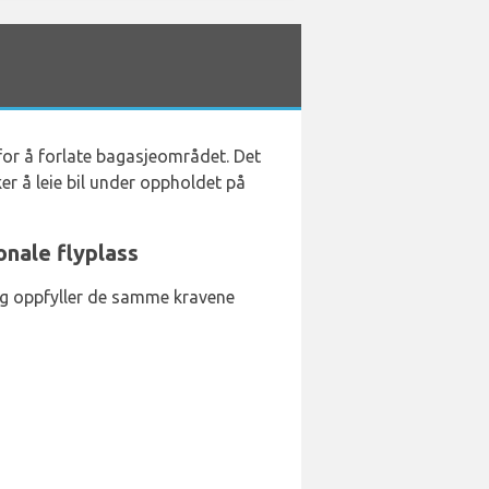
 for å forlate bagasjeområdet. Det
r å leie bil under oppholdet på
onale flyplass
g og oppfyller de samme kravene