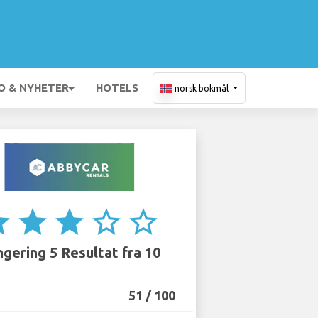
O & NYHETER
HOTELS
norsk bokmål
ar
star
star
star_border
star_border
gering 5 Resultat fra 10
51 / 100