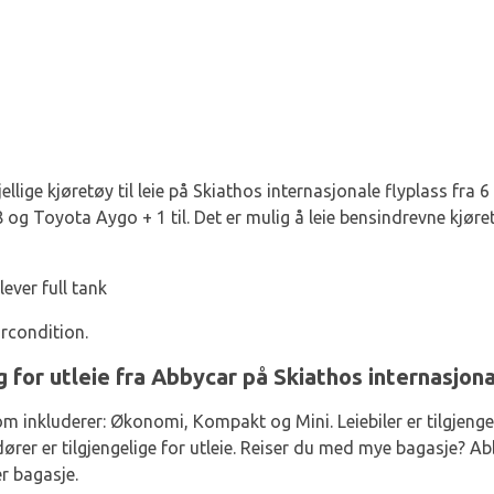
jellige kjøretøy til leie på Skiathos internasjonale flyplass fra 
 og Toyota Aygo + 1 til. Det er mulig å leie bensindrevne kjøre
lever full tank
ircondition.
g for utleie fra Abbycar på Skiathos internasjona
om inkluderer: Økonomi, Kompakt og Mini. Leiebiler er tilgjenge
ører er tilgjengelige for utleie. Reiser du med mye bagasje? A
r bagasje.