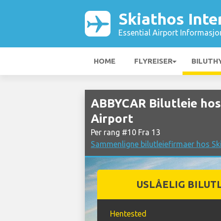
Skiathos Inte
Essential Airport Informasjo
HOME
FLYREISER
BILUTH
ABBYCAR Bilutleie hos
Airport
Per rang #10 Fra 13
Sammenligne bilutleiefirmaer hos Ski
USLÅELIG BILUT
Hentested