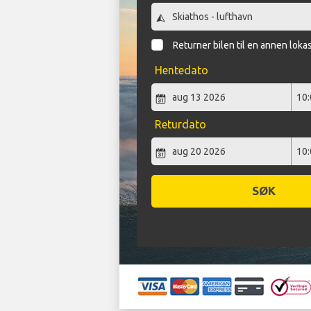
Returner bilen til en annen loka
Hentedato
Returdato
SØK