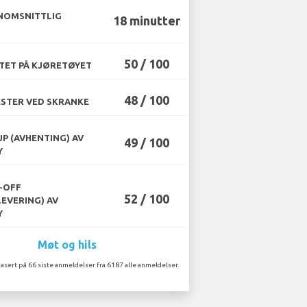
NOMSNITTLIG
18 minutter
50 / 100
TET PÅ KJØRETØYET
48 / 100
STER VED SKRANKE
UP (AVHENTING) AV
49 / 100
Y
-OFF
52 / 100
LEVERING) AV
Y
Møt og hils
asert på 66 siste anmeldelser fra 6187 alle anmeldelser.