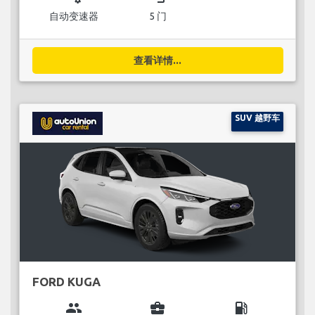
自动变速器
5 门
查看详情...
SUV 越野车
FORD KUGA
group
business_center
local_gas_station