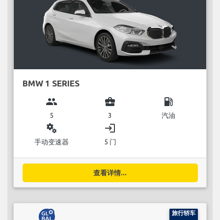
BMW 1 SERIES
group
business_center
local_gas_station
5
3
汽油
miscellaneous_services
login
手动变速器
5 门
查看详情...
旅行轿车