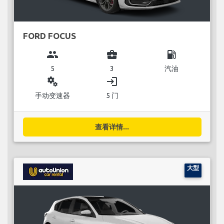
FORD FOCUS
group
business_center
local_gas_station
5
3
汽油
miscellaneous_services
login
手动变速器
5 门
查看详情...
大型