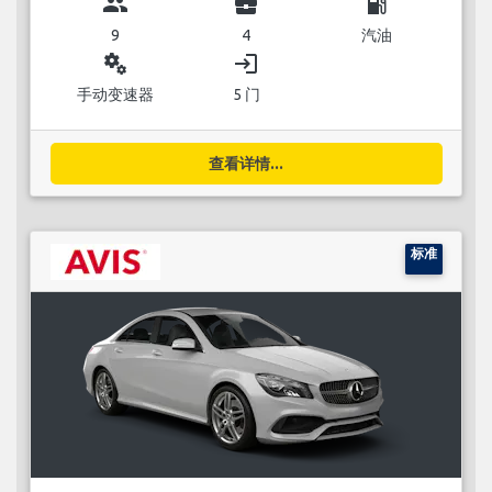
group
business_center
local_gas_station
9
4
汽油
miscellaneous_services
login
手动变速器
5 门
查看详情...
标准