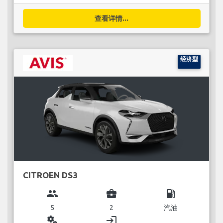
查看详情...
经济型
CITROEN DS3
group
business_center
local_gas_station
5
2
汽油
miscellaneous_services
login