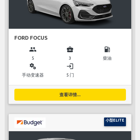
FORD FOCUS
group
business_center
local_gas_station
5
3
柴油
miscellaneous_services
login
手动变速器
5 门
查看详情...
小型ELITE