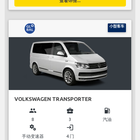
查看详情...
小型客车
VOLKSWAGEN TRANSPORTER
group
business_center
local_gas_station
8
3
汽油
miscellaneous_services
login
手动变速器
4 门