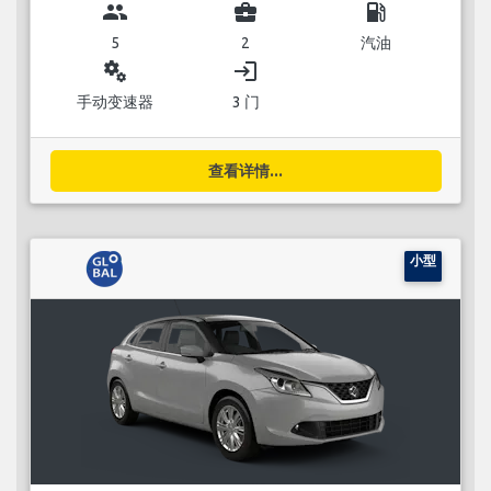
group
business_center
local_gas_station
5
2
汽油
miscellaneous_services
login
手动变速器
3 门
查看详情...
小型