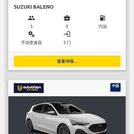
SUZUKI BALENO
group
business_center
local_gas_station
5
3
汽油
miscellaneous_services
login
手动变速器
5 门
查看详情...
中级