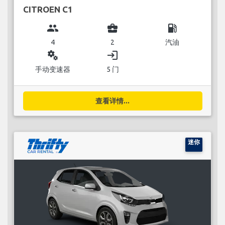
CITROEN C1
group
business_center
local_gas_station
4
2
汽油
miscellaneous_services
login
手动变速器
5 门
查看详情...
迷你