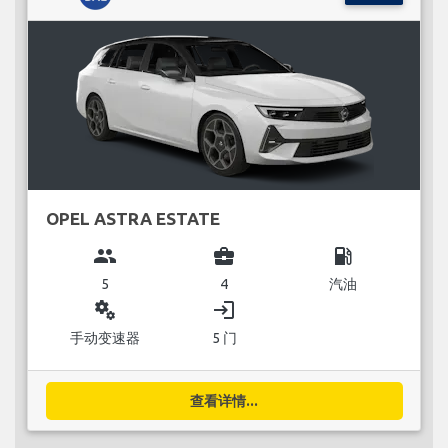
OPEL ASTRA ESTATE
group
business_center
local_gas_station
5
4
汽油
miscellaneous_services
login
手动变速器
5 门
查看详情...