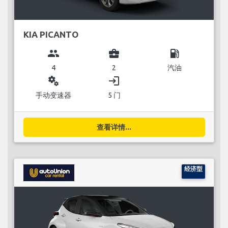
KIA PICANTO
group
business_center
local_gas_station
4
2
汽油
miscellaneous_services
login
手动变速器
5 门
查看详情...
经济型