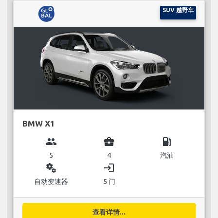
SUV 越野车
BMW X1
group
business_center
local_gas_station
5
4
汽油
miscellaneous_services
login
自动变速器
5 门
查看详情...