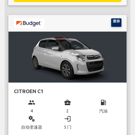
迷你
CITROEN C1
group
business_center
local_gas_station
4
2
汽油
miscellaneous_services
login
自动变速器
5 门