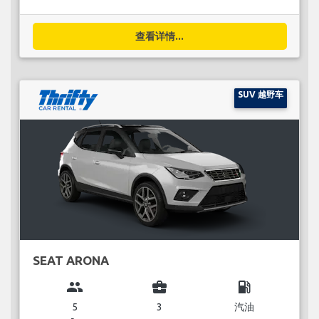
查看详情...
SUV 越野车
SEAT ARONA
group
business_center
local_gas_station
5
3
汽油