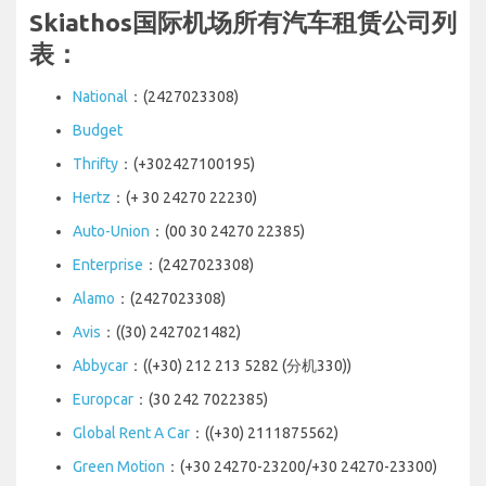
Skiathos国际机场所有汽车租赁公司列
表：
National
：(2427023308)
Budget
Thrifty
：(+302427100195)
Hertz
：(+ 30 24270 22230)
Auto-Union
：(00 30 24270 22385)
Enterprise
：(2427023308)
Alamo
：(2427023308)
Avis
：((30) 2427021482)
Abbycar
：((+30) 212 213 5282 (分机330))
Europcar
：(30 242 7022385)
Global Rent A Car
：((+30) 2111875562)
Green Motion
：(+30 24270-23200/+30 24270-23300)