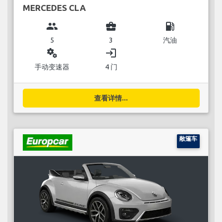
MERCEDES CLA
group
business_center
local_gas_station
5
3
汽油
miscellaneous_services
login
手动变速器
4 门
查看详情...
敞篷车