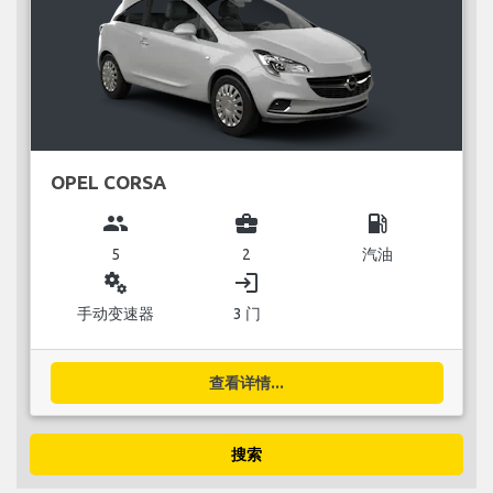
OPEL CORSA
group
business_center
local_gas_station
5
2
汽油
miscellaneous_services
login
手动变速器
3 门
查看详情...
搜索