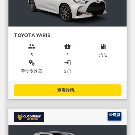
TOYOTA YARIS
group
business_center
local_gas_station
5
2
汽油
miscellaneous_services
login
手动变速器
5 门
查看详情...
经济型