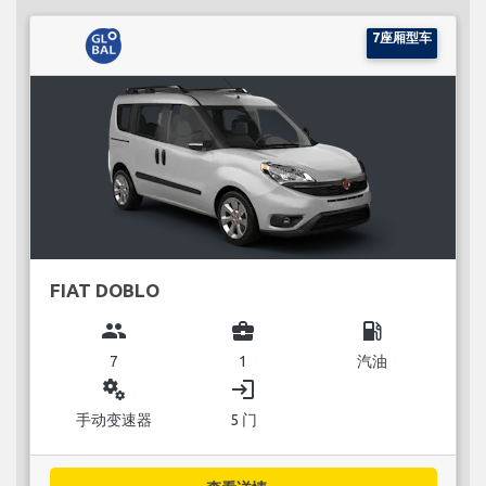
7座厢型车
FIAT DOBLO
group
business_center
local_gas_station
7
1
汽油
miscellaneous_services
login
手动变速器
5 门