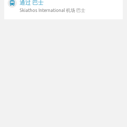
通过 巴士
directions_bus
Skiathos International 机场 巴士