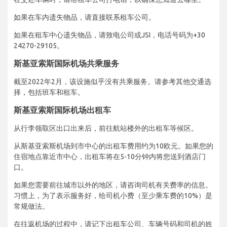
如果在车内遗失物品，请直接联系租车公司。
如果在租车中心遗失物品，请致电公司或JSI，电话号码为+30
24270-29105。
斯基亚索斯国际机场共乘服务
截至2022年2月，该设施似乎没有共乘服务。请参考其他交通选
择，包括班车和租车。
斯基亚索斯国际机场出租车
从行李领取区出口出来后，前往航站楼外的出租车等候区。
从斯基亚索斯机场到市中心的出租车费用约为10欧元。如果您的
住宿地点靠近市中心，出租车将在5-10分钟内将您送到酒店门
口。
如果您需要前往城市以外的地区，请咨询司机有关费率的信息。
习惯上，为了表示服务好，给司机小费（至少乘车费的10%）是
常规做法。
在往返机场的过程中，请记下出租车公司、车辆号码和司机的姓