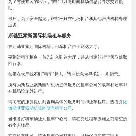
为了方便乘客的出行，乘客可以随时向机场信息台寻求交通援
助。
最后，为了安全起见，旅客应只在机场柜台和其他合法机构办理
业务。
斯基亚索斯国际机场租车服务
在斯基亚索斯国际机场，租车柜台位于到达大厅。
要到达租车柜台，首先进入到达大厅，并从指定的行李领取处取
回行李。
如果在大厅找不到“租车”标志，请向信息台寻求进一步指示。
所有为斯基亚索斯国际机场提供服务的租车公司的取车和还车都
在机场设施外进行。
请向您的服务提供商咨询具体的服务时间和还车程序。查看并
比
较斯基亚索斯机场的所有租车公司
.
当准备好将车辆还到租车中心时，请在交还租车设施之前清空所
有个人物品。
在交还车辆时，请给租车公司打电话，以确保您知道去哪里。