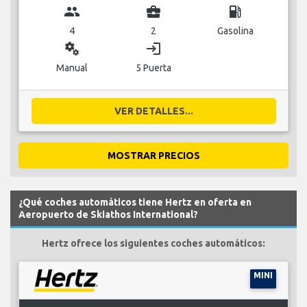
group
business_center
local_gas_station
4
2
Gasolina
miscellaneous_services
login
Manual
5 Puerta
VER DETALLES...
MOSTRAR PRECIOS
¿Qué coches automáticos tiene Hertz en oferta en
Aeropuerto de Skiathos International?
Hertz ofrece los siguientes coches automáticos:
MINI