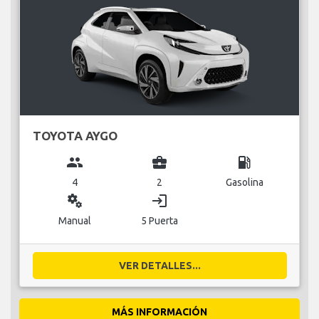
TOYOTA AYGO
group
business_center
local_gas_station
4
2
Gasolina
miscellaneous_services
login
Manual
5 Puerta
VER DETALLES...
MÁS INFORMACIÓN