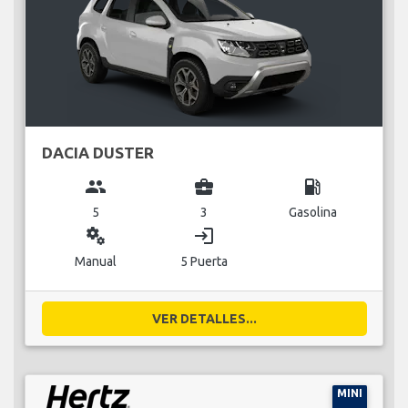
DACIA DUSTER
group
business_center
local_gas_station
5
3
Gasolina
miscellaneous_services
login
Manual
5 Puerta
VER DETALLES...
MINI