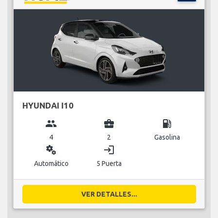
HYUNDAI I10
group
business_center
local_gas_station
4
2
Gasolina
miscellaneous_services
login
Automático
5 Puerta
VER DETALLES...