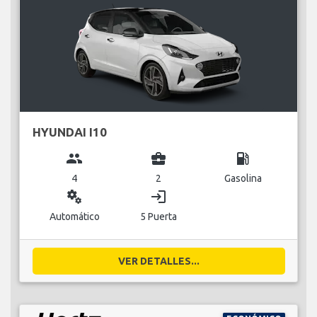
HYUNDAI I10
group
business_center
local_gas_station
4
2
Gasolina
miscellaneous_services
login
Automático
5 Puerta
VER DETALLES...