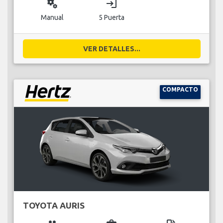
miscellaneous_services
login
Manual
5 Puerta
VER DETALLES...
COMPACTO
TOYOTA AURIS