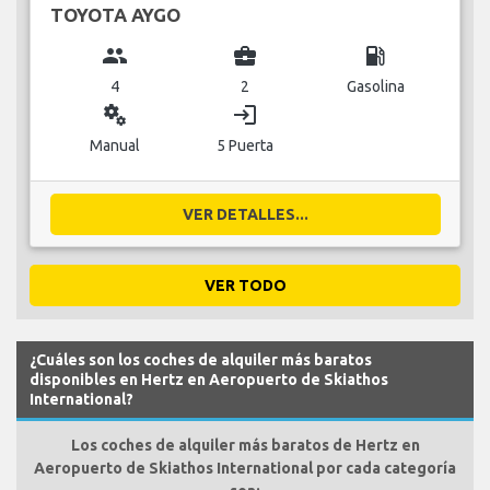
TOYOTA AYGO
group
business_center
local_gas_station
4
2
Gasolina
miscellaneous_services
login
Manual
5 Puerta
VER DETALLES...
VER TODO
¿Cuáles son los coches de alquiler más baratos
disponibles en Hertz en Aeropuerto de Skiathos
International?
Los coches de alquiler más baratos de Hertz en
Aeropuerto de Skiathos International por cada categoría