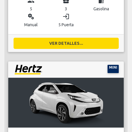
group
business_center
local_gas_station
5
3
Gasolina
miscellaneous_services
login
Manual
5 Puerta
VER DETALLES...
MINI