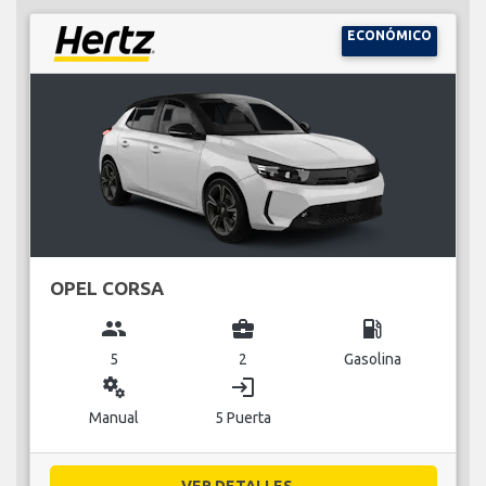
ECONÓMICO
OPEL CORSA
group
business_center
local_gas_station
5
2
Gasolina
miscellaneous_services
login
Manual
5 Puerta
VER DETALLES...