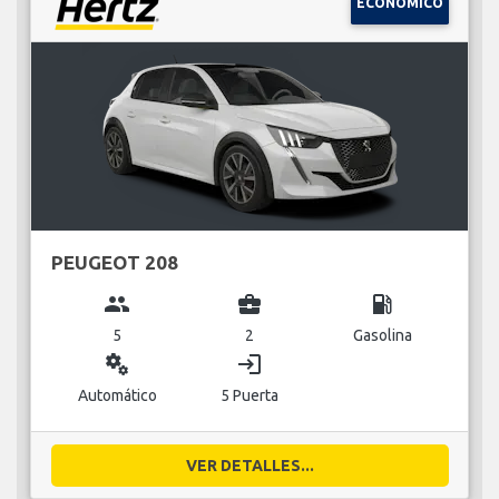
ECONÓMICO
PEUGEOT 208
group
business_center
local_gas_station
5
2
Gasolina
miscellaneous_services
login
Automático
5 Puerta
VER DETALLES...