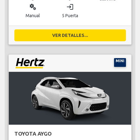
miscellaneous_services
login
Manual
5 Puerta
VER DETALLES...
MINI
TOYOTA AYGO