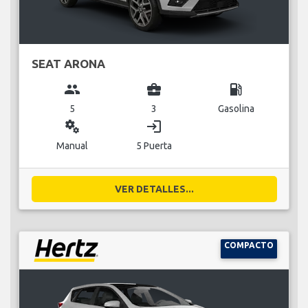
SEAT ARONA
group
business_center
local_gas_station
5
3
Gasolina
miscellaneous_services
login
Manual
5 Puerta
VER DETALLES...
COMPACTO