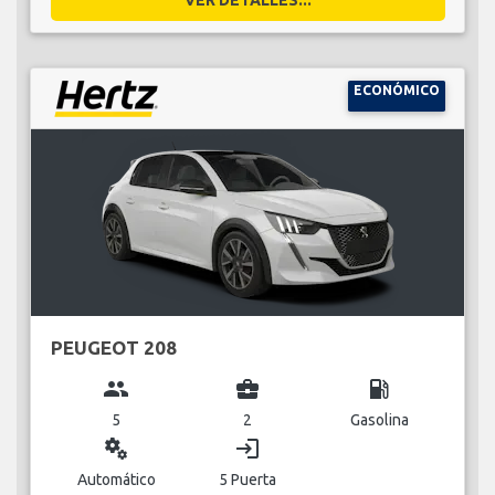
ECONÓMICO
PEUGEOT 208
group
business_center
local_gas_station
5
2
Gasolina
miscellaneous_services
login
Automático
5 Puerta