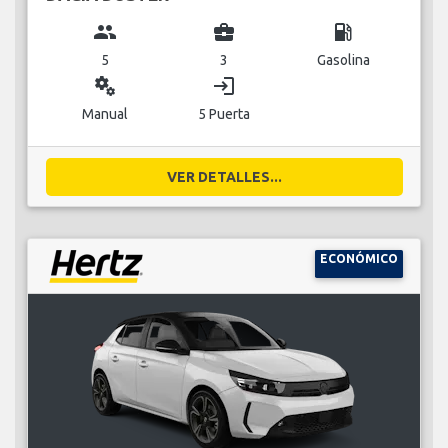
group
business_center
local_gas_station
5
3
Gasolina
miscellaneous_services
login
Manual
5 Puerta
VER DETALLES...
ECONÓMICO