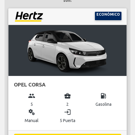
son:
ECONÓMICO
OPEL CORSA
group
business_center
local_gas_station
5
2
Gasolina
miscellaneous_services
login
Manual
5 Puerta