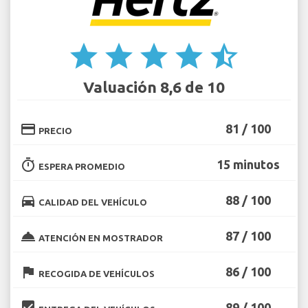
star
star
star
star
star_half
Valuación 8,6 de 10
credit_card
81 / 100
PRECIO
timer
15 minutos
ESPERA PROMEDIO
directions_car
88 / 100
CALIDAD DEL VEHÍCULO
room_service
87 / 100
ATENCIÓN EN MOSTRADOR
flag
86 / 100
RECOGIDA DE VEHÍCULOS
beenhere
89 / 100