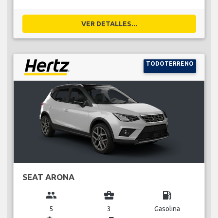
VER DETALLES...
TODOTERRENO
SEAT ARONA
group
business_center
local_gas_station
5
3
Gasolina