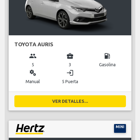
TOYOTA AURIS
group
business_center
local_gas_station
5
3
Gasolina
miscellaneous_services
login
Manual
5 Puerta
VER DETALLES...
MINI