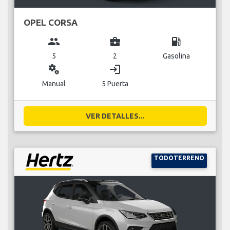
OPEL CORSA
group
business_center
local_gas_station
5
2
Gasolina
miscellaneous_services
login
Manual
5 Puerta
VER DETALLES...
TODOTERRENO