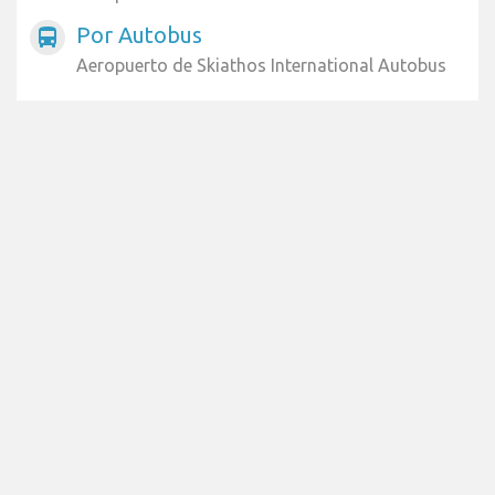
Por Autobus
directions_bus
Aeropuerto de Skiathos International Autobus