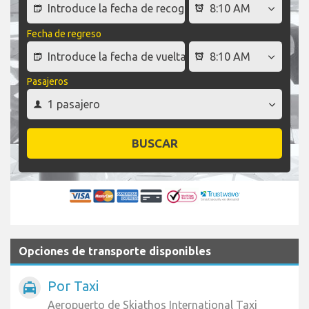
Fecha de regreso
Pasajeros
BUSCAR
Opciones de transporte disponibles
Por Taxi
local_taxi
Aeropuerto de Skiathos International Taxi