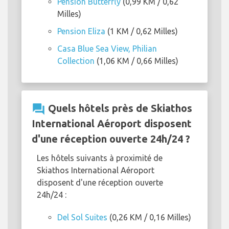
Pension Butterfly
(0,99 KM / 0,62
Milles)
Pension Eliza
(1 KM / 0,62 Milles)
Casa Blue Sea View, Philian
Collection
(1,06 KM / 0,66 Milles)
question_answer
Quels hôtels près de Skiathos
International Aéroport disposent
d'une réception ouverte 24h/24 ?
Les hôtels suivants à proximité de
Skiathos International Aéroport
disposent d'une réception ouverte
24h/24 :
Del Sol Suites
(0,26 KM / 0,16 Milles)