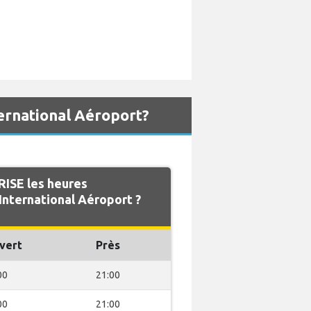
ernational Aéroport?
ISE les heures
International Aéroport ?
vert
Près
00
21:00
00
21:00