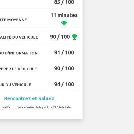
85 / 100
11 minutes
NTE MOYENNE
emoji_events
90 / 100
emoji_events
ALITÉ DU VEHICULE
91 / 100
U D'INFORMATION
90 / 100
ERER LE VÉHICULE
94 / 100
R DU VÉHICULE
Rencontrez et Saluez
 de 67 critiques recentes de la part de 748 le totale