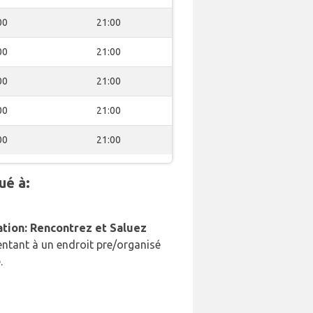
00
21:00
00
21:00
00
21:00
00
21:00
00
21:00
ué à:
ation: Rencontrez et Saluez
ntant à un endroit pre/organisé
.