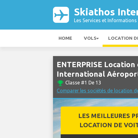
Skiathos Inte
Les Services et Informations 
HOME
VOLS
LOCATION D
ENTERPRISE Location d
International Aéropor
emoji_events
Classe #1 De 13
Comparer les sociétés de location de
LES MEILLEURES P
LOCATION DE VOI