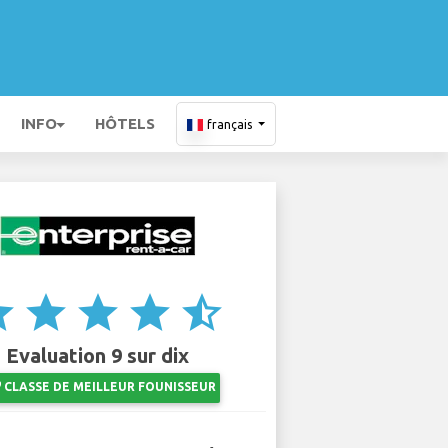
INFO
HÔTELS
français
ar
star
star
star
star_half
Evaluation 9 sur dix
ts
CLASSE DE MEILLEUR FOUNISSEUR