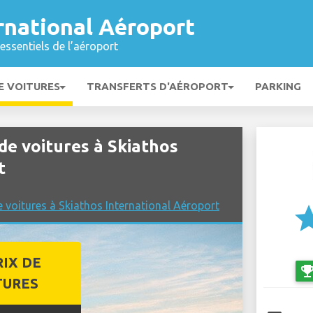
rnational Aéroport
essentiels de l’aéroport
E VOITURES
TRANSFERTS D'AÉROPORT
PARKING
e voitures à Skiathos
t
 voitures à Skiathos International Aéroport
st
RIX DE
emoji_even
TURES