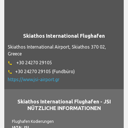
Skiathos International Flughafen
Skiathos International Airport, Skiathos 370 02,
Greece
+30 24270 29105
phone
+30 24270 29105 (Fundbüro)
phone
https://www.jsi-airport.gr
Skiathos International Flughafen - JSI
NÜTZLICHE INFORMATIONEN
Flughafen Kodierungen
IATA: JSI