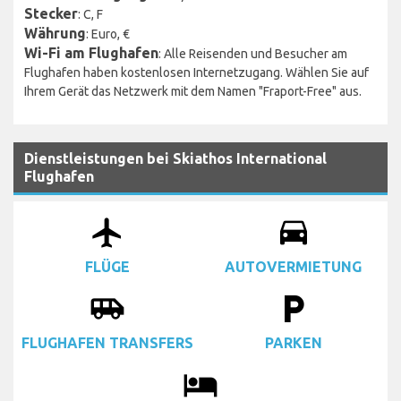
Stecker
: C, F
Währung
: Euro, €
Wi-Fi am Flughafen
: Alle Reisenden und Besucher am
Flughafen haben kostenlosen Internetzugang. Wählen Sie auf
Ihrem Gerät das Netzwerk mit dem Namen "Fraport-Free" aus.
Dienstleistungen bei Skiathos International
Flughafen
airplanemode_active
drive_eta
FLÜGE
AUTOVERMIETUNG
airport_shuttle
local_parking
FLUGHAFEN TRANSFERS
PARKEN
local_hotel