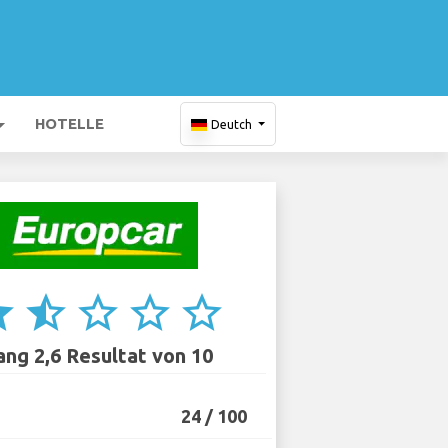
HOTELLE
Deutch
ar
star_half
star_border
star_border
star_border
ang 2,6 Resultat von 10
24 / 100