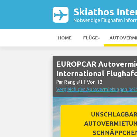
Skiathos Inte
Notwendige Flughafen Infor
HOME
FLÜGE
AUTOVERM
EUROPCAR Autovermie
International Flughaf
Per Rang #11 Von 13
Vergleich der Autovermietungen bei 
UNSCHLAGBA
AUTOVERMIETUN
SCHNÄPPCHE