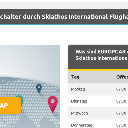
halter durch Skiathos International Flugh
Was sind EUROPCAR d
Skiathos Internationa
Tag
Offe
Montag
07:30
Dienstag
07:30
Mittwoch
07:30
Donnerstag
07:30