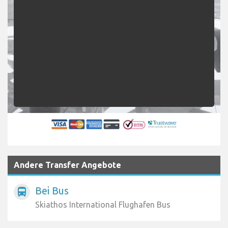
Andere Transfer Angebote
Bei Bus
directions_bus
Skiathos International Flughafen Bus