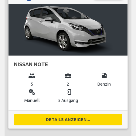
NISSAN NOTE
group
business_center
local_gas_station
5
2
Benzin
miscellaneous_services
login
Manuell
5 Ausgang
DETAILS ANZEIGEN...