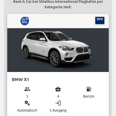
Rent A Car bei Skiathos International Flughafen per
Kategorie sind:
SUV
BMW X1
group
business_center
local_gas_station
5
4
Benzin
miscellaneous_services
login
Automatisch
5 Ausgang