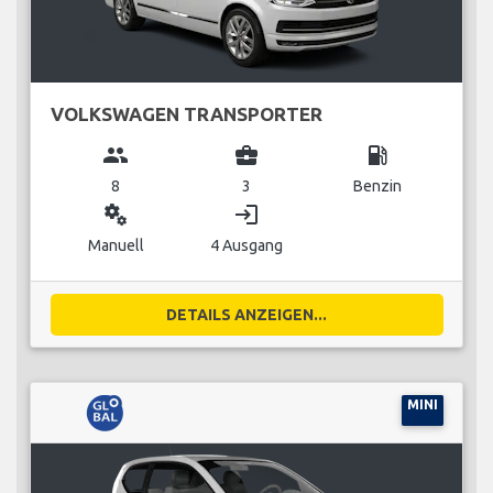
VOLKSWAGEN TRANSPORTER
group
business_center
local_gas_station
8
3
Benzin
miscellaneous_services
login
Manuell
4 Ausgang
DETAILS ANZEIGEN...
MINI