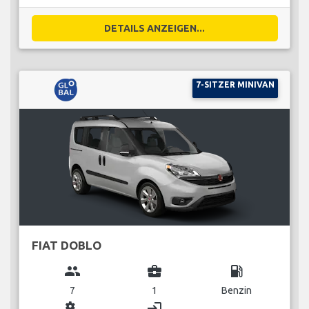
DETAILS ANZEIGEN...
7-SITZER MINIVAN
FIAT DOBLO
group
business_center
local_gas_station
7
1
Benzin
miscellaneous_services
login