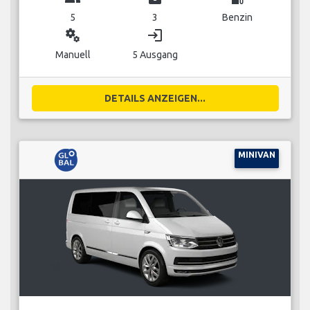
5
3
Benzin
miscellaneous_services
login
Manuell
5 Ausgang
DETAILS ANZEIGEN...
MINIVAN