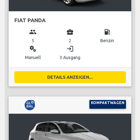
FIAT PANDA
group
business_center
local_gas_station
5
2
Benzin
miscellaneous_services
login
Manuell
3 Ausgang
DETAILS ANZEIGEN...
KOMPAKTWAGEN