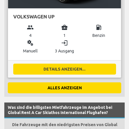
VOLKSWAGEN UP
group
business_center
local_gas_station
4
1
Benzin
miscellaneous_services
login
Manuell
3 Ausgang
DETAILS ANZEIGEN...
ALLES ANZEIGEN
Was sind die billigsten Mietfahrzeuge im Angebot bei
Global Rent A Car Skiathos International Flughafen?
Die Fahrzeuge mit den niedrigsten Preisen von Global