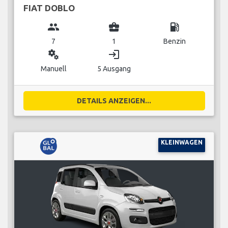
FIAT DOBLO
group
business_center
local_gas_station
7
1
Benzin
miscellaneous_services
login
Manuell
5 Ausgang
DETAILS ANZEIGEN...
KLEINWAGEN