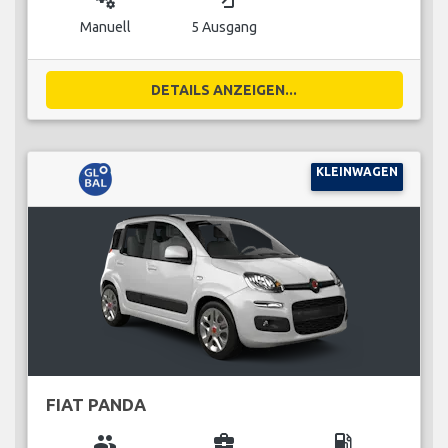
Manuell
5 Ausgang
DETAILS ANZEIGEN...
KLEINWAGEN
FIAT PANDA
group
business_center
local_gas_station