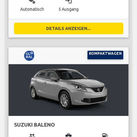
miscellaneous_services
login
Automatisch
5 Ausgang
DETAILS ANZEIGEN...
KOMPAKTWAGEN
SUZUKI BALENO
group
business_center
local_gas_station