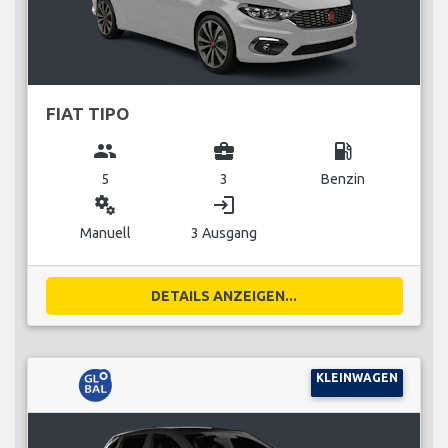
FIAT TIPO
group
business_center
local_gas_station
5
3
Benzin
miscellaneous_services
login
Manuell
3 Ausgang
DETAILS ANZEIGEN...
KLEINWAGEN