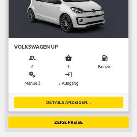
VOLKSWAGEN UP
group
business_center
local_gas_station
4
1
Benzin
miscellaneous_services
login
Manuell
3 Ausgang
DETAILS ANZEIGEN...
ZEIGE PREISE