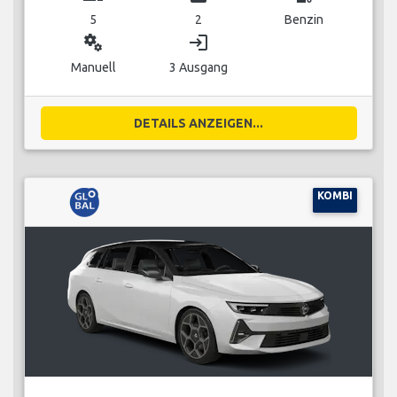
5
2
Benzin
miscellaneous_services
login
Manuell
3 Ausgang
DETAILS ANZEIGEN...
KOMBI