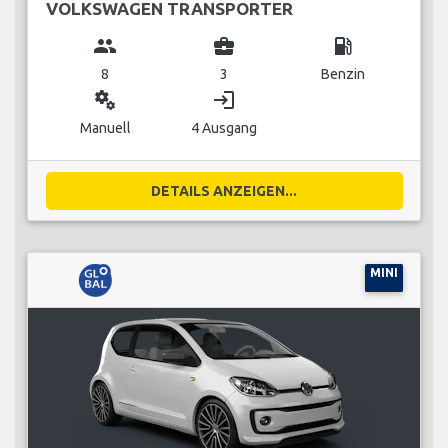
VOLKSWAGEN TRANSPORTER
group
business_center
local_gas_station
8
3
Benzin
miscellaneous_services
login
Manuell
4 Ausgang
DETAILS ANZEIGEN...
MINI