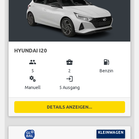
HYUNDAI I20
group
business_center
local_gas_station
5
2
Benzin
miscellaneous_services
login
Manuell
5 Ausgang
DETAILS ANZEIGEN...
KLEINWAGEN