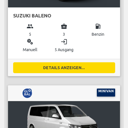
SUZUKI BALENO
group
business_center
local_gas_station
5
3
Benzin
miscellaneous_services
login
Manuell
5 Ausgang
DETAILS ANZEIGEN...
MINIVAN