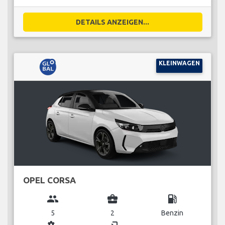
DETAILS ANZEIGEN...
KLEINWAGEN
OPEL CORSA
group
business_center
local_gas_station
5
2
Benzin