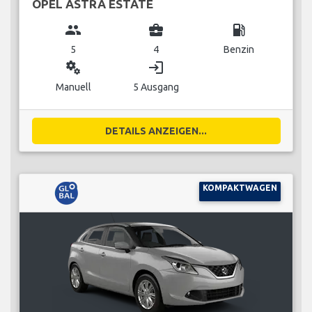
OPEL ASTRA ESTATE
group
business_center
local_gas_station
5
4
Benzin
miscellaneous_services
login
Manuell
5 Ausgang
DETAILS ANZEIGEN...
KOMPAKTWAGEN