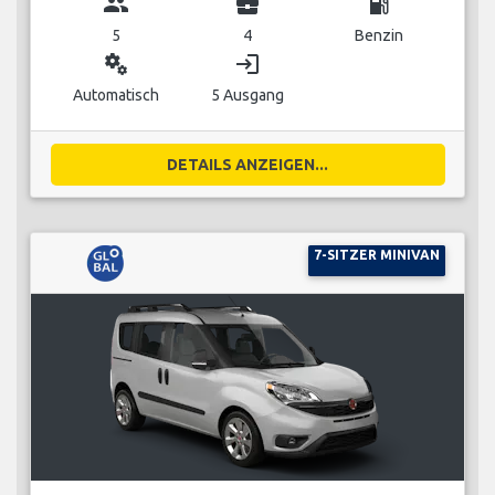
group
business_center
local_gas_station
5
4
Benzin
miscellaneous_services
login
Automatisch
5 Ausgang
DETAILS ANZEIGEN...
7-SITZER MINIVAN