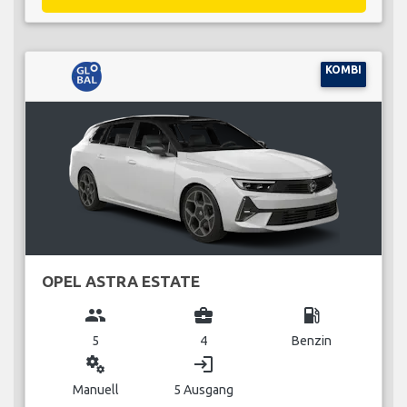
KOMBI
OPEL ASTRA ESTATE
group
business_center
local_gas_station
5
4
Benzin
miscellaneous_services
login
Manuell
5 Ausgang