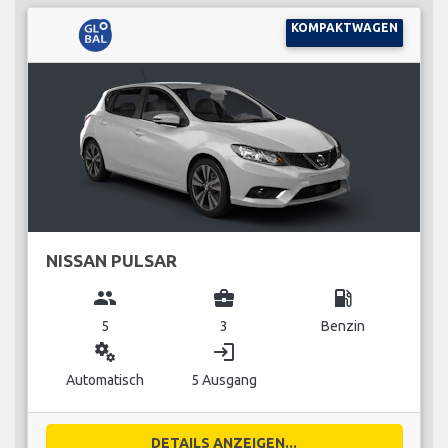
KOMPAKTWAGEN
NISSAN PULSAR
group
business_center
local_gas_station
5
3
Benzin
miscellaneous_services
login
Automatisch
5 Ausgang
DETAILS ANZEIGEN...