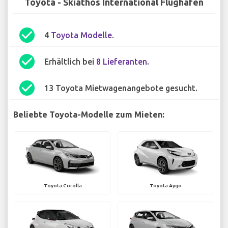
Toyota - Skiathos International Flughafen
check_circle
4
Toyota Modelle
.
check_circle
Erhältlich bei
8 Lieferanten
.
check_circle
13 Toyota Mietwagenangebote gesucht.
Beliebte Toyota-Modelle zum Mieten:
Toyota Corolla
Toyota Aygo