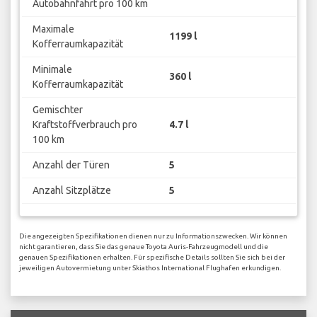
Autobahnfahrt pro 100 km
Maximale
1199 l
Kofferraumkapazität
Minimale
360 l
Kofferraumkapazität
Gemischter
Kraftstoffverbrauch pro
4.7 l
100 km
Anzahl der Türen
5
Anzahl Sitzplätze
5
Die angezeigten Spezifikationen dienen nur zu Informationszwecken. Wir können
nicht garantieren, dass Sie das genaue Toyota Auris-Fahrzeugmodell und die
genauen Spezifikationen erhalten. Für spezifische Details sollten Sie sich bei der
jeweiligen Autovermietung unter Skiathos International Flughafen erkundigen.