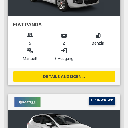
FIAT PANDA
group
business_center
local_gas_station
5
2
Benzin
miscellaneous_services
login
Manuell
3 Ausgang
DETAILS ANZEIGEN...
KLEINWAGEN