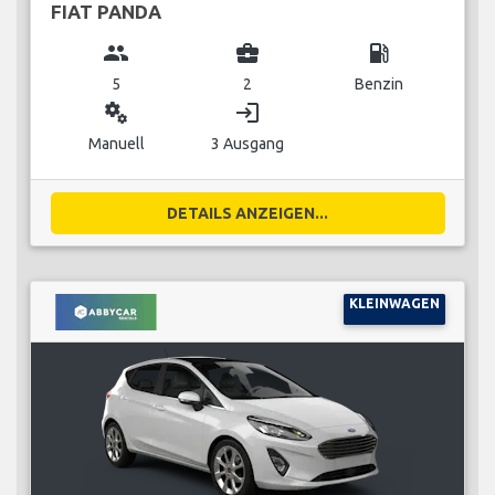
FIAT PANDA
group
business_center
local_gas_station
5
2
Benzin
miscellaneous_services
login
Manuell
3 Ausgang
DETAILS ANZEIGEN...
KLEINWAGEN