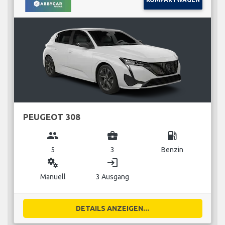
PEUGEOT 308
group
business_center
local_gas_station
5
3
Benzin
miscellaneous_services
login
Manuell
3 Ausgang
DETAILS ANZEIGEN...