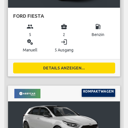
FORD FIESTA
group
business_center
local_gas_station
5
2
Benzin
miscellaneous_services
login
Manuell
5 Ausgang
DETAILS ANZEIGEN...
KOMPAKTWAGEN