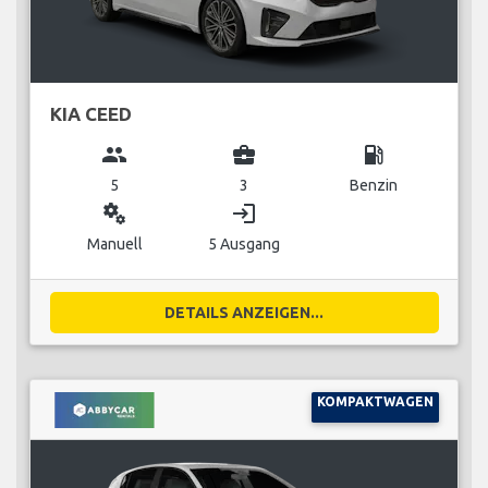
KIA CEED
group
business_center
local_gas_station
5
3
Benzin
miscellaneous_services
login
Manuell
5 Ausgang
DETAILS ANZEIGEN...
KOMPAKTWAGEN