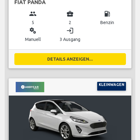
FIAT PANDA
group
business_center
local_gas_station
5
2
Benzin
miscellaneous_services
login
Manuell
3 Ausgang
DETAILS ANZEIGEN...
KLEINWAGEN