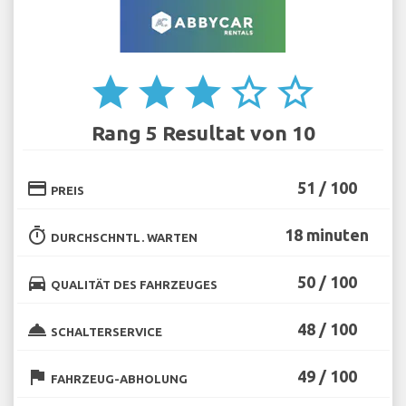
star
star
star
star_border
star_border
Rang 5 Resultat von 10
credit_card
51 / 100
PREIS
timer
18 minuten
DURCHSCHNTL. WARTEN
directions_car
50 / 100
QUALITÄT DES FAHRZEUGES
room_service
48 / 100
SCHALTERSERVICE
flag
49 / 100
FAHRZEUG-ABHOLUNG