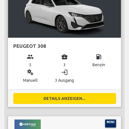
PEUGEOT 308
group
business_center
local_gas_station
5
3
Benzin
miscellaneous_services
login
Manuell
3 Ausgang
DETAILS ANZEIGEN...
MINI