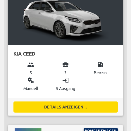
KIA CEED
group
business_center
local_gas_station
5
3
Benzin
miscellaneous_services
login
Manuell
5 Ausgang
DETAILS ANZEIGEN...
KOMPAKTWAGEN