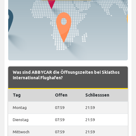
Was sind ABBYCAR die Öffnungszeiten bei Skiathos
International Flughafen?
Tag
Offen
Schliesssen
Montag
07:59
21:59
Dienstag
07:59
21:59
Mittwoch
07:59
21:59