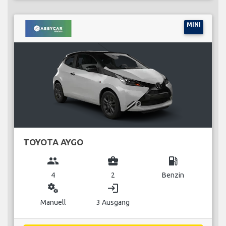
MINI
TOYOTA AYGO
group
business_center
local_gas_station
4
2
Benzin
miscellaneous_services
login
Manuell
3 Ausgang