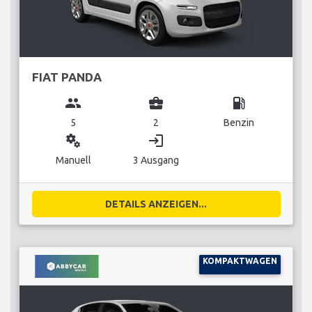
FIAT PANDA
group
business_center
local_gas_station
5
2
Benzin
miscellaneous_services
login
Manuell
3 Ausgang
DETAILS ANZEIGEN...
KOMPAKTWAGEN