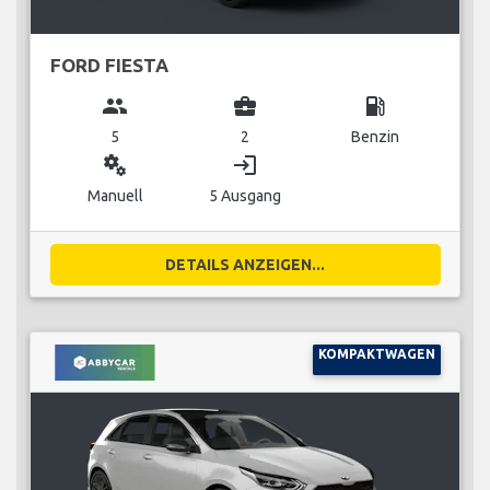
FORD FIESTA
group
business_center
local_gas_station
5
2
Benzin
miscellaneous_services
login
Manuell
5 Ausgang
DETAILS ANZEIGEN...
KOMPAKTWAGEN