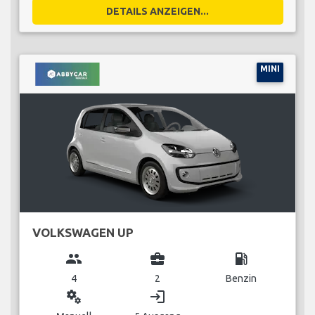
DETAILS ANZEIGEN...
MINI
VOLKSWAGEN UP
group
business_center
local_gas_station
4
2
Benzin
miscellaneous_services
login