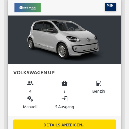
MINI
VOLKSWAGEN UP
group
business_center
local_gas_station
4
2
Benzin
miscellaneous_services
login
Manuell
5 Ausgang
DETAILS ANZEIGEN...