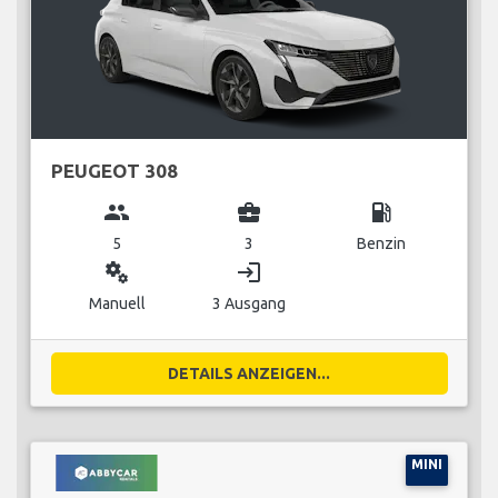
PEUGEOT 308
group
business_center
local_gas_station
5
3
Benzin
miscellaneous_services
login
Manuell
3 Ausgang
DETAILS ANZEIGEN...
MINI