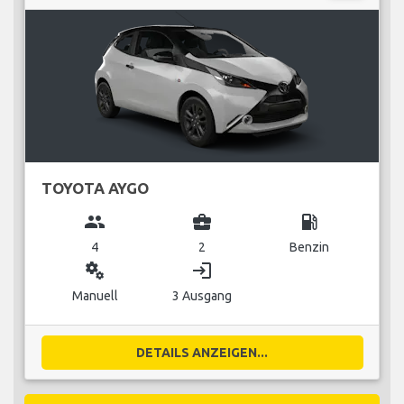
TOYOTA AYGO
group
business_center
local_gas_station
4
2
Benzin
miscellaneous_services
login
Manuell
3 Ausgang
DETAILS ANZEIGEN...