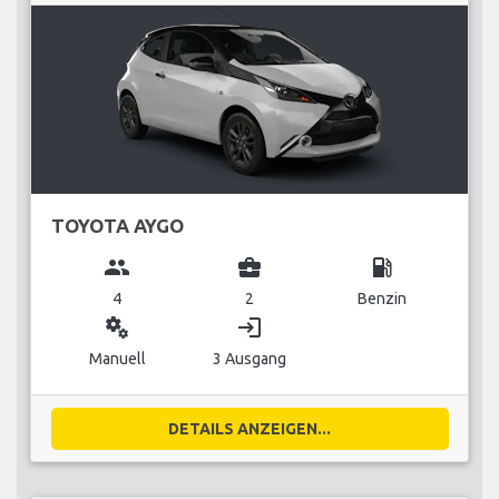
TOYOTA AYGO
group
business_center
local_gas_station
4
2
Benzin
miscellaneous_services
login
Manuell
3 Ausgang
DETAILS ANZEIGEN...