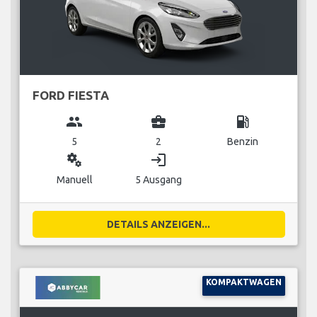
FORD FIESTA
group
business_center
local_gas_station
5
2
Benzin
miscellaneous_services
login
Manuell
5 Ausgang
DETAILS ANZEIGEN...
KOMPAKTWAGEN